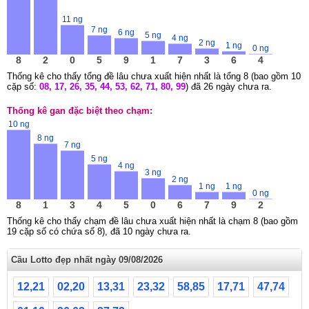
11 ng
7 ng
6 ng
5 ng
4 ng
2 ng
1 ng
0 ng
8
2
0
5
9
1
7
3
6
4
Thống kê cho thấy tổng đề lâu chưa xuất hiện nhất là tổng 8 (bao gồm 10
cặp số:
08, 17, 26, 35, 44, 53, 62, 71, 80, 99
) đã 26 ngày chưa ra.
Thống kê gan đặc biệt theo chạm:
10 ng
8 ng
7 ng
5 ng
4 ng
3 ng
2 ng
1 ng
1 ng
0 ng
8
1
3
4
5
0
6
7
9
2
Thống kê cho thấy chạm đề lâu chưa xuất hiện nhất là chạm 8 (bao gồm
19 cặp số có chứa số 8), đã 10 ngày chưa ra.
Cầu Lotto đẹp nhất ngày 09/08/2026
12,21
02,20
13,31
23,32
58,85
17,71
47,74