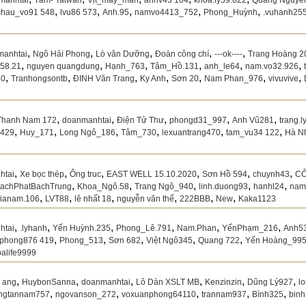
manhtai
Tâm- Taiwan
Vịt_may_mắn
anhv43 104
khoa.ly39.622
Quang Nguyễ
,
,
,
,
,
chau_vo91 548
lvu86 573
Anh.95
namvo4413_752
Phong_Huỳnh
.vuhanh25
,
,
,
,
,
manhtai
Ngô Hải Phong
Lò văn Dưỡng
Đoàn công chí
---ok----
Trang Hoàng 2
,
,
,
,
,
,
358.21
nguyen quangdung
Hạnh_763
Tâm_Hồ.131
anh_le64
nam.vo32.926
,
,
,
,
,
,
,
50
Tranhongsontb
ĐINH Văn Trang
Ky Anh
Sơn 20
Nam Phan_976
vivuvive
,
,
,
,
,
Thanh Nam 172
doanmanhtai
Điện Tử Thư
phongd31_997
Anh Vũ281
trang.
,
,
,
,
,
,
 429
Huy_171
Long Ngô_186
Tâm_730
lexuantrang470
tam_vu34 122
Hà Nh
,
,
,
,
,
,
htai
Xe bọc thép
Ông truc
EAST WELL 15.10.2020
Sơn Hồ 594
chuynh43
CÔ
,
,
,
,
,
achPhatBachTrung
Khoa_Ngô.58
Trang Ngô_940
linh.duong93
hanhl24
nam
,
,
,
,
,
,
ianam.106
LVT88
lê nhất 18
nguyễn văn thế
222BBB
New
Kaka1123
,
,
,
,
,
,
htai
.lyhanh
Yến Huỳnh.235
Phong_Lê.791
Nam.Phan
YếnPhạm_216
Anh5
,
,
,
,
,
phong876 419
Phong_513
Sơn 682
Việt Ngô345
Quang 722
Yến Hoàng_99
alife9999
,
,
,
,
,
,
g ang
HuybonSanna
doanmanhtai
Lô Dàn XSLT MB
Kenzinzin
Dũng Lý927
l
,
,
,
,
,
ngtannam757
ngovanson_272
voxuanphong64110
trannam937
Bình325
bin