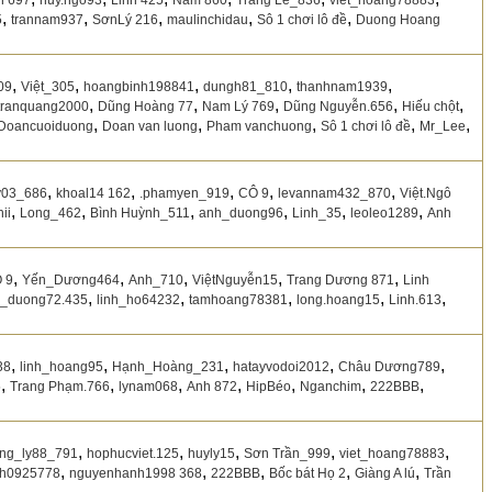
n 697
huy.ngo93
Linh 425
Nam 860
Trang Lê_836
viet_hoang78883
,
,
,
,
,
5
trannam937
SơnLý 216
maulinchidau
Sô 1 chơi lô đề
Duong Hoang
,
,
,
,
,
09
Việt_305
hoangbinh198841
dungh81_810
thanhnam1939
,
,
,
,
,
tranquang2000
Dũng Hoàng 77
Nam Lý 769
Dũng Nguyễn.656
Hiếu chột
,
,
,
,
,
Doancuoiduong
Doan van luong
Pham vanchuong
Sô 1 chơi lô đề
Mr_Lee
,
,
,
,
,
ly03_686
khoal14 162
.phamyen_919
CÔ 9
levannam432_870
Việt.Ngô
,
,
,
,
,
,
ii
Long_462
Bình Huỳnh_511
anh_duong96
Linh_35
leoleo1289
Anh
,
,
,
,
,
 9
Yến_Dương464
Anh_710
ViệtNguyễn15
Trang Dương 871
Linh
,
,
,
,
,
_duong72.435
linh_ho64232
tamhoang78381
long.hoang15
Linh.613
,
,
,
,
,
38
linh_hoang95
Hạnh_Hoàng_231
hatayvodoi2012
Châu Dương789
,
,
,
,
,
,
,
5
Trang Phạm.766
lynam068
Anh 872
HipBéo
Nganchim
222BBB
,
,
,
,
,
ong_ly88_791
hophucviet.125
huyly15
Sơn Trần_999
viet_hoang78883
,
,
,
,
,
hh0925778
nguyenhanh1998 368
222BBB
Bốc bát Họ 2
Giàng A lú
Trần