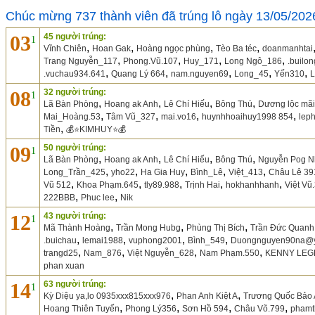
Chúc mừng 737 thành viên đã trúng lô ngày 13/05/202
03
45 người trúng:
1
,
,
,
,
Vĩnh Chiên
Hoan Gak
Hoàng ngọc phùng
Tèo Ba téc
doanmanhtai
,
,
,
,
Trang Nguyễn_117
Phong.Vũ.107
Huy_171
Long Ngô_186
.builo
,
,
,
,
,
.vuchau934.641
Quang Lý 664
nam.nguyen69
Long_45
Yến310
L
08
32 người trúng:
1
,
,
,
,
Lã Bàn Phòng
Hoang ak Anh
Lê Chí Hiếu
Bông Thú
Dương lộc mãi
,
,
,
,
Mai_Hoàng.53
Tâm Vũ_327
mai.vo16
huynhhoaihuy1998 854
lep
,
Tiền
💰⭐️KIMHUY⭐️💰
09
50 người trúng:
1
,
,
,
,
Lã Bàn Phòng
Hoang ak Anh
Lê Chí Hiếu
Bông Thú
Nguyễn Pog N
,
,
,
,
,
Long_Trần_425
yho22
Ha Gia Huy
Bình_Lê
Việt_413
Châu Lê 39
,
,
,
,
,
Vũ 512
Khoa Phạm.645
tly89.988
Trịnh Hai
hokhanhhanh
Việt Vũ
,
,
222BBB
Phuc lee
Nik
12
43 người trúng:
1
,
,
,
Mã Thành Hoàng
Trần Mong Hubg
Phùng Thị Bích
Trần Đức Quanh
,
,
,
,
.buichau
lemai1988
vuphong2001
Bình_549
Duongnguyen90na@
,
,
,
,
trangd25
Nam_876
Việt Nguyễn_628
Nam Phạm.550
KENNY LEGE
phan xuan
14
63 người trúng:
1
,
,
Kỳ Diệu ya,lo 0935xxx815xxx976
Phan Anh Kiệt A
Trương Quốc Bảo
,
,
,
,
Hoang Thiên Tuyến
Phong Lý356
Sơn Hồ 594
Châu Võ.799
phamt