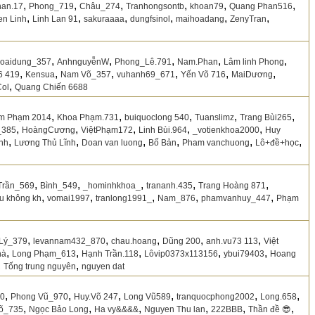
,
,
,
,
,
,
han.17
Phong_719
Châu_274
Tranhongsontb
khoan79
Quang Phan516
,
,
,
,
,
,
n Linh
Linh Lan 91
sakuraaaa
dungfsinol
maihoadang
ZenyTran
,
,
,
,
,
hoaidung_357
AnhnguyễnW
Phong_Lê.791
Nam.Phan
Lâm linh Phong
,
,
,
,
,
,
6 419
Kensua
Nam Võ_357
vuhanh69_671
Yến Võ 716
MaiDương
,
ol
Quang Chiến 6688
,
,
,
,
,
m Phạm 2014
Khoa Phạm.731
buiquoclong 540
Tuanslimz
Trang Bùi265
,
,
,
,
,
_385
HoàngCương
ViệtPhạm172
Linh Bùi.964
_votienkhoa2000
Huy
,
,
,
,
,
,
nh
Lương Thủ Lĩnh
Doan van luong
Bố Bản
Pham vanchuong
Lô+đề+học
,
,
,
,
,
Trần_569
Bình_549
_hominhkhoa_
trananh.435
Trang Hoàng 871
,
,
,
,
,
u không kh
vomai1997
tranlong1991_
Nam_876
phamvanhuy_447
Phạm
,
,
,
,
,
Lý_379
levannam432_870
chau.hoang
Dũng 200
anh.vu73 113
Việt
,
,
,
,
,
hà
Long Phạm_613
Hạnh Trần.118
Lôvip0373x113156
ybui79403
Hoang
,
,
Tống trung nguyên
nguyen dat
,
,
,
,
,
,
50
Phong Vũ_970
Huy.Võ 247
Long Vũ589
tranquocphong2002
Long.658
,
,
,
,
,
,
õ_735
Ngọc Bảo Long
Ha vy&&&&
Nguyen Thu lan
222BBB
Thần đề 😎