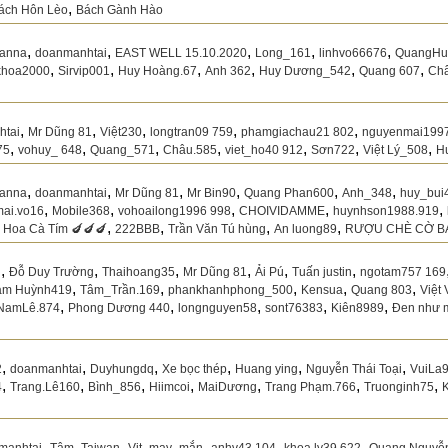
,
ách Hôn Lèo
Bách Gành Hào
,
,
,
,
,
anna
doanmanhtai
EAST WELL 15.10.2020
Long_161
linhvo66676
QuangHu
,
,
,
,
,
,
khoa2000
Sirvip001
Huy Hoàng.67
Anh 362
Huy Dương_542
Quang 607
Ch
,
,
,
,
,
htai
Mr Dũng 81
Việt230
longtran09 759
phamgiachau21 802
nguyenmai199
,
,
,
,
,
,
,
75
vohuy_ 648
Quang_571
Châu.585
viet_ho40 912
Sơn722
Việt Lý_508
H
,
,
,
,
,
,
anna
doanmanhtai
Mr Dũng 81
Mr Bin90
Quang Phan600
Anh_348
huy_bui
,
,
,
,
,
mai.vo16
Mobile368
vohoailong1996 998
CHOIVIDAMME
huynhson1988.919
,
,
,
,
,
Hoa Cà Tím 🍆🍆🍆
222BBB
Trần Văn Tú hùng
An luong89
RƯỢU CHÈ CỜ B
,
,
,
,
,
,
i
Đỗ Duy Trường
Thaihoang35
Mr Dũng 81
Ải Pú
Tuấn justin
ngotam757 169
,
,
,
,
,
am Huỳnh419
Tâm_Trần.169
phankhanhphong_500
Kensua
Quang 803
Việt
,
,
,
,
,
NamLê.874
Phong Dương 440
longnguyen58
sont76383
Kiên8989
Đen như 
,
,
,
,
,
,
2
doanmanhtai
Duyhungdq
Xe bọc thép
Huang ying
Nguyễn Thái Toại
VuiLa
,
,
,
,
,
,
,
4
Trang.Lê160
Bình_856
Hiimcoi
MaiDương
Trang Phạm.766
Truonginh75
,
,
,
,
,