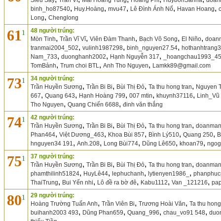
Siêu Say
Trần VĨ
Mai Hoàng Tùng
Hoàng Phí
HuybonSanna
doan
,
,
,
,
,
binh_ho87540
Huy.Hoàng
mvu47
Lê Đình Ánh Nổ
Havan Hoang
,
Long
Chenglong
61
48 người trúng:
1
,
,
,
,
,
Mòn Tinh
Trần Vĩ Vĩ
Viên Đàm Thanh
Bạch Vô Song
El Niño
doan
,
,
,
tranmai2004_502
vulinh1987298
binh_nguyen27.54
hothanhtrang
,
,
,
Nam_733
duonghanh2002
Hạnh Nguyễn 317
_hoangchau1993_4
,
,
,
TomBảnh
Trum choi BTL
Anh Tho Nguyen
Lamkk89@gmail.com
73
34 người trúng:
1
,
,
,
,
Trần Huyền Sương
Trần Bi Bi
Bùi Thị Đỏ
Ta thu hong tran
Nguyen 
,
,
,
,
,
667
Quang 643
Hạnh Hoàng 799
007 mtin
khuynh37116
Linh_Vũ
,
,
Tho Nguyen
Quang Chiến 6688
đinh văn thắng
74
42 người trúng:
1
,
,
,
,
Trần Huyền Sương
Trần Bi Bi
Bùi Thị Đỏ
Ta thu hong tran
doanman
,
,
,
,
,
Phan464
Việt Dương_463
Khoa Bùi 857
Bình Lý510
Quang 250
B
,
,
,
,
,
hnguyen34 191
Anh.208
Long Bùi774
Dũng Lê650
khoan79
ngog
75
37 người trúng:
1
,
,
,
,
Trần Huyền Sương
Trần Bi Bi
Bùi Thị Đỏ
Ta thu hong tran
doanman
,
,
,
,
phamthilinh51824
HuyLê44
lephuchanh
lytienyen1986_
phanphuc
,
,
,
,
,
ThaiTrung
Bui Yến nhi
Lô đề ra bờ đê
Kabu1112
Van _121216
pap
80
29 người trúng:
1
,
,
,
Hoàng Trường Tuấn Anh
Trần Viên Bi
Trương Hoài Văn
Ta thu hon
,
,
,
,
buihanh2003 493
Dũng Phan659
Quang_996
chau_vo91 548
duo