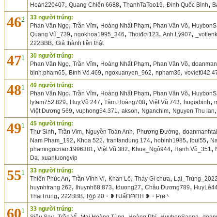
,
,
,
,
Hoàn220407
Quang Chiến 6688
ThanhTaToo19
Đinh Quốc Bình
B
46
33 người trúng:
2
,
,
,
,
Phan Văn Ngọ
Trần Vĩm
Hoàng Nhất Phạm
Phan Văn Võ
HuybonS
,
,
,
,
Quang Vũ_739
ngokhoa1995_346
Thoiđơi123
Anh.Lý907
_votien
,
222BBB
Giá thành tiền thật
47
30 người trúng:
1
,
,
,
,
Phan Văn Ngọ
Trần Vĩm
Hoàng Nhất Phạm
Phan Văn Võ
doanman
,
,
,
,
binh.pham65
Bình Võ.469
ngoxuanyen_962
npham36
voviet042 4
48
40 người trúng:
1
,
,
,
,
Phan Văn Ngọ
Trần Vĩm
Hoàng Nhất Phạm
Phan Văn Võ
HuybonS
,
,
,
,
,
lytam752.829
Huy.Võ 247
Tâm.Hoàng708
Việt Vũ 743
hogiabinh
,
,
,
,
Việt Dương 569
vuphong54.371
akson
Nganchim
Nguyen Thu lan
49
45 người trúng:
1
,
,
,
,
Thư Sinh
Trần Vim
Nguyễn Toàn Anh
Phương Đường
doanmanhta
,
,
,
,
,
Nam Phạm_192
Khoa 522
trantandung 174
hobinh1985
lbui55
N
,
,
,
,
phamngocnam1996381
Việt Vũ.382
Khoa_Ngô944
Hạnh Võ_351
,
Da
xuanluongvip
55
33 người trúng:
1
,
,
,
,
Thiên Phúc An
Trần Vĩnh Vi
Khan Lô
Tháy Gì chưa
Lại_Trúng_202
,
,
,
,
huynhtrang 262
lhuynh68.873
tduong27
Châu Dương789
HuyLê4
,
,
ThaiTrung
222BBB
R͜͡ip 20・❥Tᑌấᑎᗩᑎᕼ ❥・Prø丶
60
33 người trúng:
1
,
,
,
,
,