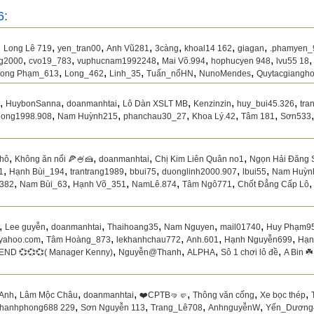
6:
,
,
,
,
,
,
,
Long Lê 719
yen_tran00
Anh Vũ281
3càng
khoal14 162
giagan
.phamyen_
,
,
,
,
,
ng2000
cvo19_783
vuphucnam1992248
Mai Võ.994
hophucyen 948
lvu55 18
,
,
,
,
,
ong Phạm_613
Long_462
Linh_35
Tuấn_nổHN
NunoMendes
Quytacgiangh
,
,
,
,
,
,
HuybonSanna
doanmanhtai
Lô Dàn XSLT MB
Kenzinzin
huy_bui45.326
tra
,
,
,
,
,
hong1998.908
Nam Huỳnh215
phanchau30_27
Khoa Lý.42
Tâm 181
Sơn533
,
,
,
,
hô
Không ăn nổi 🍕🍧🍰
doanmanhtai
Chị Kim Liên Quân no1
Ngọn Hải Đăng 
,
,
,
,
,
,
1
Hạnh Bùi_194
trantrang1989
bbui75
duonglinh2000.907
lbui55
Nam Huỳn
,
,
,
,
,
.382
Nam Bùi_63
Hạnh Võ_351
NamLê.874
Tâm Ngô771
Chốt Đẳng Cấp Lô
,
,
,
,
,
,
Lee guyễn
doanmanhtai
Thaihoang35
Nam Nguyen
mail01740
Huy Phạm9
,
,
,
,
,
yahoo.com
Tâm Hoàng_873
lekhanhchau772
Anh.601
Hạnh Nguyễn699
Hạn
,
,
,
,
ND 💞💞💞( Manager Kenny)
Nguyễn@Thanh
ALPHA
Sô 1 chơi lô đề
A Bin ☘️
,
,
,
,
,
,
 Anh
Lâm Mộc Châu
doanmanhtai
❤️CPTB🤜🤛
Thông văn cống
Xe bọc thép
,
,
,
,
hanhphong688 229
Sơn Nguyễn 113
Trang_Lê708
AnhnguyễnW
Yến_Dương