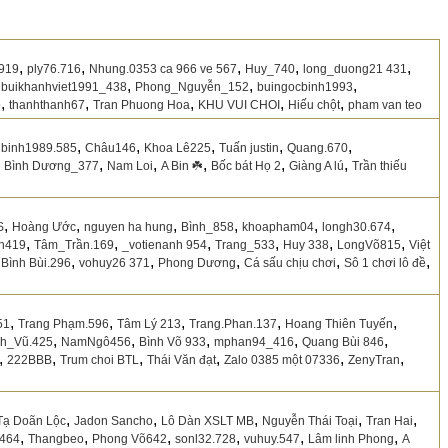
,
,
,
,
,
919
ply76.716
Nhung.0353 ca 966 ve 567
Huy_740
long_duong21 431
,
,
,
,
buikhanhviet1991_438
Phong_Nguyễn_152
buingocbinh1993
,
,
,
,
,
o
thanhthanh67
Tran Phuong Hoa
KHU VUI CHOI
Hiếu chột
pham van teo
,
,
,
,
,
nbinh1989.585
Châu146
Khoa Lê225
Tuấn justin
Quang.670
,
,
,
,
,
,
Bình Dương_377
Nam Loi
A Bin ☘️
Bốc bát Họ 2
Giàng A lú
Trần thiếu
,
,
,
,
,
,
S
Hoàng Ước
nguyen ha hung
Bình_858
khoapham04
longh30.674
,
,
,
,
,
,
h419
Tâm_Trần.169
_votienanh 954
Trang_533
Huy 338
LongVõ815
Việt
,
,
,
,
,
,
Bình Bùi.296
vohuy26 371
Phong Dương
Cá sấu chịu chơi
Sô 1 chơi lô đề
,
,
,
,
,
51
Trang Phạm.596
Tâm Lý 213
Trang.Phan.137
Hoang Thiên Tuyến
,
,
,
,
,
h_Vũ.425
NamNgô456
Bình Võ 933
mphan94_416
Quang Bùi 846
,
,
,
,
,
,
222BBB
Trum choi BTL
Thái Văn đạt
Zalo 0385 một 07336
ZenyTran
,
,
,
,
,
Tạ Doãn Lộc
Jadon Sancho
Lô Dàn XSLT MB
Nguyễn Thái Toại
Tran Hai
,
,
,
,
,
,
464
Thangbeo
Phong Võ642
sonl32.728
vuhuy.547
Lâm linh Phong
A