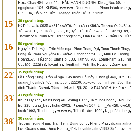
,
,
,
,
,
Hợp
Châu.486
yend44
TRẦN MẠNH DƯƠNG
Khoa_Ngô.58
phun
,
,
,
,
ngogianam.106
Xtd506
🐃🐃🐃🐃
NunoMendes
Phạm thành chung
,
,
,
Rin1994
Hà Minh Đức
Hoangg Thiên Đế
KunNhim
15
39 người trúng:
1
,
,
Kỳ Diệu ya,lo 0935xxx815xxx976
Phan Anh Kiệt A
Trương Quốc Bảo
,
,
,
,
Yến.487
Hạnh_Hoàng_231
Nguyễn Tài Tuấn 94
Châu Dương789
,
,
,
,
,
_hotam 559
Nam.620
Tranhongsontb
Linh Lê_365
2 Điểm Lô
Trầ
16
50 người trúng:
1
,
,
,
Nguyễn Thìn Mậu
Trần Viên nga
Phan Trung Đại
Toàn Thanh Thuỳ
,
,
,
,
,
LongHồ
Nam Nguyễn418
Việt451
thanhnam1939
Muu Lo
Hoang 
,
,
,
,
,
Hoàng.67
Hiếu chột
Bình Hồ_133
Tâm.Vũ 700
LongPhạm_218
ng
,
,
,
,
,
Ccc l&đ
222BBB
levanlinh
TomBảnh
Anh Tho Nguyen
ZenyTran
22
35 người trúng:
1
,
,
,
,
Lã Hoàng Sung
Trần Vĩ nga
Gió Xoay Cỏ Mây
Chọn gì đây
TPhu 1
,
,
,
,
quang_huynh69 763
mai.duong22260
Xoxoxo
buiminhyen 156
Hạ
,
,
,
,
,
đình Thành
Duymt
Tùng.
cjvjckul
R͜͡ip 20・❥Tᑌấᑎᗩᑎᕼ ❥・Prø丶
33
43 người trúng:
1
,
,
,
,
Khúc Huy Anh
Phát Hồng Vũ
Phùng Danh
Ta thi hoa hong
TPhu 12
,
,
,
,
,
Bùi.225
trang_ly85
hohuy2002
Phong.Vũ.107
Linh_Vũ 429
cvo19
,
,
,
,
bach 1993
ThinhLong
🐃🐃🐃🐃
Tôi- cô - đơn 1994
Ngọc Bảo Long
38
36 người trúng:
1
,
,
,
,
Trương Trọng Nhân
Trần Têm
Bung Bũng
Pheng Phui
doanmanhta
,
,
,
Lưu Quang sáng
Dũng Hoàng_414
huynhhoaihuy1998 854
huynhs