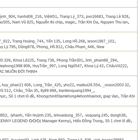
,
,
,
,
,
,
ỳnh_904
hanhd08_216
Việt451
Trang Lý_373
pvo16683
Trang Lê 828
,
,
,
,
,
,
âu505
Nam Vũ 825
Nguyễn thị chip
magic
Trần Khi Da
Nguyen Thu lan
,
,
,
,
,
7_922
Trang Hoàng_744
Yến 135
Long Hồ.268
leson1987_102
,
,
,
,
uy Lý.795
Dũng878
Phong_Hồ.912
Châu Phạm_446
New
,
,
,
,
,
45.326
Khoa Lê225
Trang.738
Phong Trần301
linh_pham88_294
,
,
,
,
,
lephong1998.908
HuyTrần_997
Long Ngô547
Khoa Lý.42
ChâuVũ222
ẠC MUÔN ĐỜI THỊNH
,
,
,
,
,
,
huy_phan21 606
Long_Trần_425
yho22
maibui26.554
_voson2003 32
,
,
,
,
 Vũ 512
Châu_Trần.35
tly89.988
trantienquang1994_
,
,
,
,
mực
Sô 1 chơi lô đề
Khongchin65tamkhong4khonhhaimot
giap Van
Trần Khi
,
,
,
,
,
,
9B52
.lyhanh
Yến Huỳnh.235
lehoaidung_357
.voquang.245
dungh38
,
,
,
KENNY LEGEND 💞💞💞( Manager Kenny)
Hiếu Đồng Trung
Sô 1 chơi lô đề
,
,
,
,
,
,