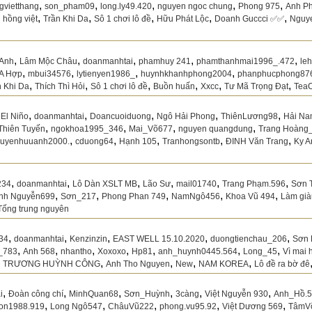
,
,
,
,
,
gvietthang
son_pham09
long.ly49.420
nguyen ngoc chung
Phong 975
Anh P
,
,
,
,
,
,
hồng việt
Trần Khi Da
Sô 1 chơi lô đề
Hữu Phát Lộc
Doanh Guccci ✅✅
Nguye
,
,
,
,
,
 Anh
Lâm Mộc Châu
doanmanhtai
phamhuy 241
phamthanhmai1996_.472
le
,
,
,
,
A Hợp
mbui34576
lytienyen1986_
huynhkhanhphong2004
phanphucphong87
,
,
,
,
,
,
n Khi Da
Thích Thì Hỏi
Sô 1 chơi lô đề
Buồn huấn
Xxcc
Tư Mã Trọng Đạt
TeaC
,
,
,
,
,
,
El Niño
doanmanhtai
Doancuoiduong
Ngô Hải Phong
ThiênLương98
Hải Na
,
,
,
,
Thiên Tuyến
ngokhoa1995_346
Mai_Võ677
nguyen quangdung
Trang Hoàng
,
,
,
,
,
uyenhuuanh2000.
cduong64
Hạnh 105
Tranhongsontb
ĐINH Văn Trang
Ky A
,
,
,
,
,
,
234
doanmanhtai
Lô Dàn XSLT MB
Lão Sư
mail01740
Trang Phạm.596
Sơn 
,
,
,
,
,
nh Nguyễn699
Sơn_217
Phong Phan 749
NamNgô456
Khoa Vũ 494
Làm già
Tống trung nguyên
,
,
,
,
,
34
doanmanhtai
Kenzinzin
EAST WELL 15.10.2020
duongtienchau_206
Sơn 
,
,
,
,
,
,
,
_783
Anh 568
nhantho
Xoxoxo
Hp81
anh_huynh0445.564
Long_45
Vì mai 
,
,
,
,
,
TRƯƠNG HUỲNH CÔNG
Anh Tho Nguyen
New
NAM KOREA
Lô đề ra bờ đê
,
,
,
,
,
,
i
Đoàn công chí
MinhQuan68
Sơn_Huỳnh
3càng
Việt Nguyễn 930
Anh_Hồ.
,
,
,
,
,
on1988.919
Long Ngô547
ChâuVũ222
phong.vu95.92
Việt Dương 569
TâmV