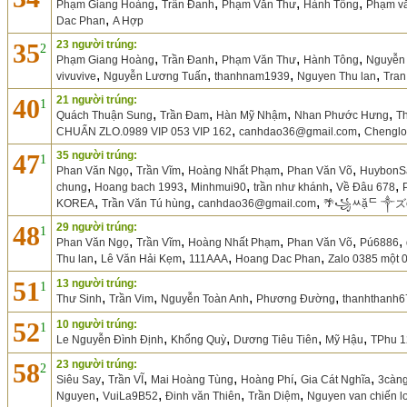
,
,
,
,
Phạm Giang Hoàng
Trần Đanh
Phạm Văn Thư
Hành Tông
Phạm v
,
Dac Phan
A Hợp
35
23 người trúng:
2
,
,
,
,
Phạm Giang Hoàng
Trần Đanh
Phạm Văn Thư
Hành Tông
Nguyễn 
,
,
,
,
vivuvive
Nguyễn Lương Tuấn
thanhnam1939
Nguyen Thu lan
Tran
40
21 người trúng:
1
,
,
,
,
Quách Thuận Sung
Trần Đam
Hàn Mỹ Nhậm
Nhan Phước Hưng
T
,
,
CHUẨN ZLO.0989 VIP 053 VIP 162
canhdao36@gmail.com
Chengl
47
35 người trúng:
1
,
,
,
,
Phan Văn Ngọ
Trần Vĩm
Hoàng Nhất Phạm
Phan Văn Võ
HuybonS
,
,
,
,
,
chung
Hoang bach 1993
Minhmui90
trần như khánh
Về Đâu 678
,
,
,
KOREA
Trần Văn Tú hùng
canhdao36@gmail.com
🌴꧁ﾶặᄃ ༒ズệ
48
29 người trúng:
1
,
,
,
,
,
Phan Văn Ngọ
Trần Vĩm
Hoàng Nhất Phạm
Phan Văn Võ
Pú6886
,
,
,
,
Thu lan
Lê Văn Hải Kẹm
111AAA
Hoang Dac Phan
Zalo 0385 một 
51
13 người trúng:
1
,
,
,
,
Thư Sinh
Trần Vim
Nguyễn Toàn Anh
Phương Đường
thanhthanh6
52
10 người trúng:
1
,
,
,
,
Le Nguyễn Đình Định
Khổng Quỳ
Dương Tiêu Tiên
Mỹ Hậu
TPhu 1
58
23 người trúng:
2
,
,
,
,
,
Siêu Say
Trần VĨ
Mai Hoàng Tùng
Hoàng Phí
Gia Cát Nghĩa
3càn
,
,
,
,
Nguyen
VuiLa9B52
Đinh văn Thiên
Trần Diệm
Nguyen van chiến l