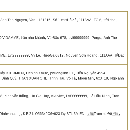
,
,
,
,
,
,
,
Anh Tho Nguyen
Van _121216
Sô 1 chơi lô đề
111AAA
TCM
trời cho
,
,
,
,
,
OIVIDAMME
trần như khánh
Về Đâu 678
Lvt99999999
Pergo
Anh Tho
,
,
,
,
,
,
MME
Lvt99999999
Vy Le
HiepGa 0812
Nguyen Sơn Hoàng
111AAA
🌈Đạt
,
,
,
,
 lấy BTL.3MIEN
Đen như mực
phuonglinh111
Tiến Nguyễn 4994
,
,
,
,
,
,
 Đình Quý
TRAN XUAN CHE
Trịnh Hai
Vô Tà
Moon Min
6x3=18
Ngo anh
,
,
,
,
,
,
78
đinh văn thắng
Ha Gia Huy
vivuvive
Lvt99999999
Lê Hữu Ninh
Tran
,
,
,
 Dinhvancong
K.B Z.L O563x9O6v623 lấy BTL.3MIEN
🇻🇳Trùm số Đề🇻🇳