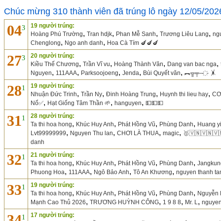
Chúc mừng 310 thành viên đã trúng lô ngày 12/05/202
04
19 người trúng:
3
,
,
,
,
Hoàng Phú Trường
Tran hdjk
Phan Mễ Sanh
Trương Liêu Lang
ng
,
,
Chenglong
Ngo anh danh
Hoa Cà Tím 🍆🍆🍆
27
20 người trúng:
3
,
,
,
,
Kiều Thế Chương
Trần Vĩ vu
Hoàng Thành Văn
Dang van bac nga
,
,
,
,
,
Nguyen
111AAA
Parksoojoeng
Jenda
Bùi Quyết văn
︻╦╤─ ҉ - 🤸
28
19 người trúng:
1
,
,
,
,
Nhuận Đức Trinh
Trần Ny
Đinh Hoàng Trung
Huynh thi lieu hay
CƠ
,
,
,
Nổ✅
Hạt Giống Tâm Thần 🌱
hanguyen
💵💵💵
31
28 người trúng:
1
,
,
,
,
Ta thi hoa hong
Khúc Huy Anh
Phát Hồng Vũ
Phùng Danh
Huang y
,
,
,
,
Lvt99999999
Nguyen Thu lan
CHƠI LÀ THUA
magic
🥇🇻🇳🇻🇳🇻
danh
32
21 người trúng:
1
,
,
,
,
Ta thi hoa hong
Khúc Huy Anh
Phát Hồng Vũ
Phùng Danh
Jangkun
,
,
,
,
Phuong Hoa
111AAA
Ngô Bảo Anh
Tô An Khương
nguyen thanh t
33
19 người trúng:
1
,
,
,
,
Ta thi hoa hong
Khúc Huy Anh
Phát Hồng Vũ
Phùng Danh
Nguyễn 
,
,
,
,
Mạnh Cao Thů 2026
TRƯƠNG HUỲNH CÔNG
1 9 8 8
Mr. L
nguye
34
17 người trúng:
1