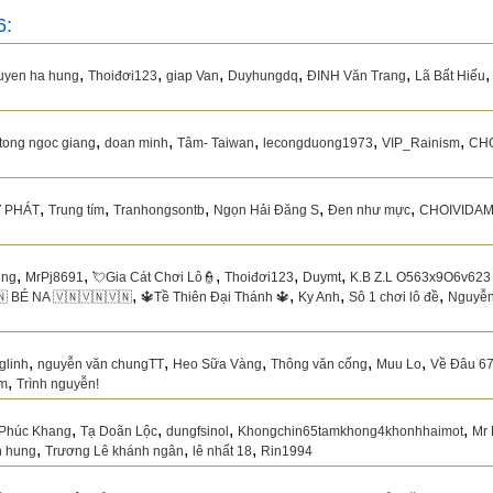
6:
,
,
,
,
,
uyen ha hung
Thoiđơi123
giap Van
Duyhungdq
ĐINH Văn Trang
Lã Bất Hiếu
,
,
,
,
,
tong ngoc giang
doan minh
Tâm- Taiwan
lecongduong1973
VIP_Rainism
CH
,
,
,
,
,
 PHÁT
Trung tím
Tranhongsontb
Ngọn Hải Đăng S
Đen như mực
CHOIVIDA
,
,
,
,
,
ing
MrPj8691
💘Gia Cát Chơi Lô👮
Thoiđơi123
Duymt
K.B Z.L O563x9O6v623
,
,
,
,
🇳 BÉ NA 🇻🇳🇻🇳🇻🇳
🔱Tề Thiên Đại Thánh 🔱
Ky Anh
Sô 1 chơi lô đề
Nguyễn
,
,
,
,
,
glinh
nguyễn văn chungTT
Heo Sữa Vàng
Thông văn cống
Muu Lo
Về Đâu 6
,
am
Trình nguyễn!
,
,
,
,
Phúc Khang
Tạ Doãn Lộc
dungfsinol
Khongchin65tamkhong4khonhhaimot
Mr
,
,
,
n hung
Trương Lê khánh ngân
lê nhất 18
Rin1994