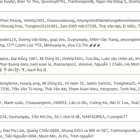
,
,
,
,
,
ăn huyhp
Điện Tử Thư
Quochuy8791
Tranhongsontb
Ngọn Hải Đăng S
Dương
,
,
,
Phúc Khang
Vinhhp1601
Doancuoiduong
Khongchin65tamkhong4khonhhaimo
,
,
,
,
,
 Phuong Hoa
Trungbin26101991
Zalo 0385 một 07336
Thái Văn đạt
El Niño
T
,
,
,
,
,
hoiđơi123
Dương Văn Điệp
giap Van
Duyhungdq
ĐINH Văn Trang
phuonglin
,
,
,
ong
💥™ Lượm Lúa ™💥
Minhoang le
Hoa Cà Tím 🍆🍆🍆
,
,
,
,
,
,
anna
Đại thắng 1987
Mr Dũng 81
Vinhhp1601
CuLiNa
Luân văn chính ab
Kh
,
,
,
,
,
Phan truong dam
nam xuan le
thansungso2
vivuvive
Nguyễn 1 Chiến
Hà Minh
,
 ༒đờﾉ꧂ 🌴
bạch thủ lê
,
,
,
,
,
,
dungfsinol
Huang ying
Mr Dũng 81
Vũ Nam 76
Jadon Sancho
Trunghieu25
H
,
,
,
,
,
,
07336
Trần Văn Tú hùng
Thái Văn đạt
Pham Xuan Hieu
hanguyen
Trịnh Hai
,
,
,
,
,
,
,
7
Manh xuân
Chuquangvinh
049053
Lão cù lần
Cường Ké
Win D’ Lee
TeaC
,
,
,
,
,
234
Duyhungdq
Trần Khi Da
Sô 1 chơi lô đề
NAM KOREA
Cuongnb77
,
,
,
,
,
g
Đào Ra Lửa
Quang Chiến 6688
Nhung.0353 ca 966 ve 567
Tranhongsontb
,
,
,
,
oc
Tiến Nguyễn 4994
Moon Min
Ải Pú
Trình nguyễn!