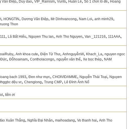
,
,
,
,
,
,
 Văn Điệp
Duy dao
VIP_Rainism
Vunts
Huân Lê
Sô 1 chơi lô đề
Hoang
,
,
,
,
,
,
t
HONGTIN
Dương Văn Điệp
Mr Dinhvancong
Nam Loi
anh minh29
ruong Thon
,
,
,
,
,
,
h111
Lã Bất Hiếu
Nguyen Thu lan
Anh Tho Nguyen
Van _121216
111AAA
,
,
,
,
,
oaiRuby
Anh khoa cute
Điện Tử Thư
AnhnguyễnW
Khach_La
nguyen ngoc
,
,
,
,
,
 Đức
Đỗhoainam
Contholacongo
nguyễn văn thế
Xe bọc thép
NAM
,
,
,
,
oang bach 1993
Đen như mực
CHOIVIDAMME
Nguyễn Thái Toại
Nguyen
,
,
,
Ohggbc đệu vc
Chenglong
Trung CMP
Lê Đình Ánh Nổ
,
ol
tiền ơi
,
,
,
,
đào Xuân Thắng
Nghĩa Đại Nhân
maihoadang
Vo thanh hai
Anh Tho