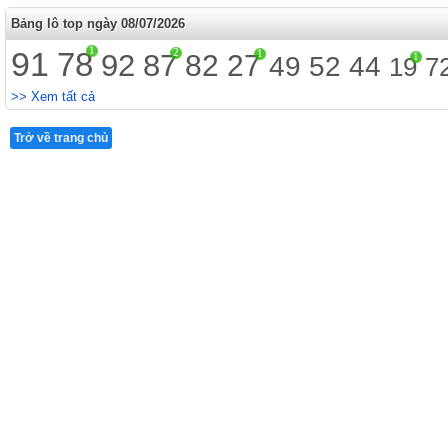
Bảng lô top ngày 08/07/2026
1
91
78
2
1
92
87
82
27
1
49
52
44
19
7
>> Xem tất cả
Trở về trang chủ