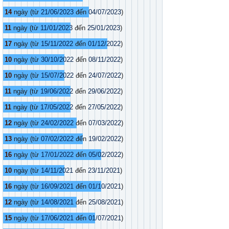
14
ngày (từ
21/06/2023
đến
04/07/2023
)
11
ngày (từ
11/01/2023
đến
25/01/2023
)
17
ngày (từ
15/11/2022
đến
01/12/2022
)
10
ngày (từ
30/10/2022
đến
08/11/2022
)
10
ngày (từ
15/07/2022
đến
24/07/2022
)
11
ngày (từ
19/06/2022
đến
29/06/2022
)
11
ngày (từ
17/05/2022
đến
27/05/2022
)
12
ngày (từ
24/02/2022
đến
07/03/2022
)
13
ngày (từ
07/02/2022
đến
19/02/2022
)
16
ngày (từ
17/01/2022
đến
05/02/2022
)
10
ngày (từ
14/11/2021
đến
23/11/2021
)
16
ngày (từ
16/09/2021
đến
01/10/2021
)
12
ngày (từ
14/08/2021
đến
25/08/2021
)
15
ngày (từ
17/06/2021
đến
01/07/2021
)