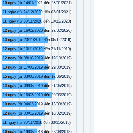
10
ngày (từ
14/01/2021
đến
23/01/2021
)
11
ngày (từ
24/12/2020
đến
03/01/2021
)
11
ngày (từ
30/11/2020
đến
10/12/2020
)
12
ngày (từ
16/02/2020
đến
27/02/2020
)
13
ngày (từ
23/11/2019
đến
05/12/2019
)
12
ngày (từ
10/11/2019
đến
21/11/2019
)
12
ngày (từ
08/10/2019
đến
19/10/2019
)
13
ngày (từ
17/08/2019
đến
29/08/2019
)
15
ngày (từ
03/06/2019
đến
17/06/2019
)
13
ngày (từ
09/05/2019
đến
21/05/2019
)
14
ngày (từ
16/03/2019
đến
29/03/2019
)
10
ngày (từ
04/03/2019
đến
13/03/2019
)
12
ngày (từ
03/02/2019
đến
18/02/2019
)
11
ngày (từ
20/11/2018
đến
30/11/2018
)
10
ngày (từ
19/08/2018
đến
28/08/2018
)