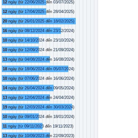
12
ngày (từ
22/06/2025
đến
03/07/2025
)
12
ngày (từ
17/04/2025
đến
28/04/2025
)
20
ngày (từ
26/01/2025
đến
18/02/2025
)
16
ngày (từ
08/12/2024
đến
23/12/2024
)
10
ngày (từ
14/10/2024
đến
23/10/2024
)
10
ngày (từ
12/09/2024
đến
21/09/2024
)
13
ngày (từ
04/08/2024
đến
16/08/2024
)
18
ngày (từ
18/06/2024
đến
05/07/2024
)
10
ngày (từ
07/06/2024
đến
16/06/2024
)
14
ngày (từ
26/04/2024
đến
09/05/2024
)
13
ngày (từ
12/04/2024
đến
24/04/2024
)
19
ngày (từ
12/03/2024
đến
30/03/2024
)
10
ngày (từ
09/01/2024
đến
18/01/2024
)
11
ngày (từ
09/11/2023
đến
19/11/2023
)
13
ngày (từ
10/09/2023
đến
22/09/2023
)