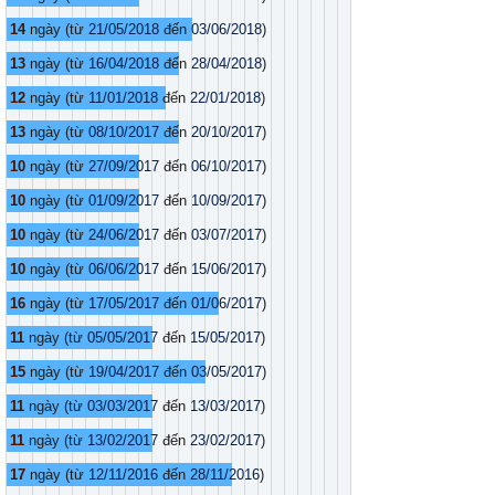
14
ngày (từ
21/05/2018
đến
03/06/2018
)
13
ngày (từ
16/04/2018
đến
28/04/2018
)
12
ngày (từ
11/01/2018
đến
22/01/2018
)
13
ngày (từ
08/10/2017
đến
20/10/2017
)
10
ngày (từ
27/09/2017
đến
06/10/2017
)
10
ngày (từ
01/09/2017
đến
10/09/2017
)
10
ngày (từ
24/06/2017
đến
03/07/2017
)
10
ngày (từ
06/06/2017
đến
15/06/2017
)
16
ngày (từ
17/05/2017
đến
01/06/2017
)
11
ngày (từ
05/05/2017
đến
15/05/2017
)
15
ngày (từ
19/04/2017
đến
03/05/2017
)
11
ngày (từ
03/03/2017
đến
13/03/2017
)
11
ngày (từ
13/02/2017
đến
23/02/2017
)
17
ngày (từ
12/11/2016
đến
28/11/2016
)