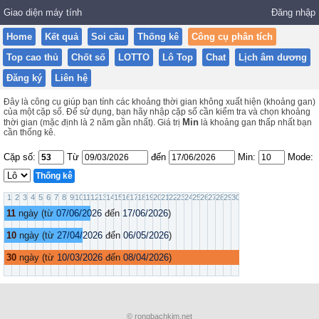
Giao diện máy tính
Đăng nhập
Home
Kết quả
Soi cầu
Thống kê
Công cụ phân tích
Top cao thủ
Chốt số
LOTTO
Lô Top
Chat
Lịch âm dương
Đăng ký
Liên hệ
Đây là công cụ giúp bạn tính các khoảng thời gian không xuất hiện (khoảng gan)
của một cặp số. Để sử dụng, bạn hãy nhập cặp số cần kiểm tra và chọn khoảng
Min
thời gian (mặc định là 2 năm gần nhất). Giá trị
là khoảng gan thấp nhất bạn
cần thống kê.
Cặp số:
Từ
đến
Min:
Mode:
1
2
3
4
5
6
7
8
9
10
11
12
13
14
15
16
17
18
19
20
21
22
23
24
25
26
27
28
29
30
11
ngày (từ
07/06/2026
đến
17/06/2026
)
10
ngày (từ
27/04/2026
đến
06/05/2026
)
30
ngày (từ
10/03/2026
đến
08/04/2026
)
© rongbachkim.net