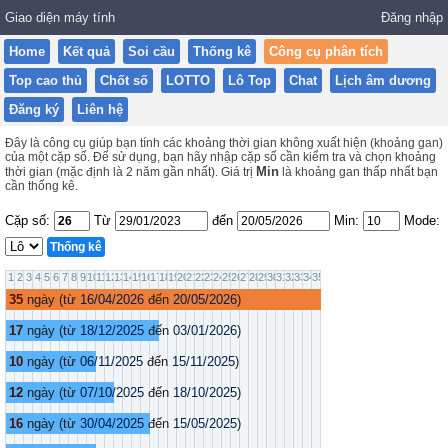
Giao diện máy tính
Đăng nhập
Home
Kết quả
Soi cầu
Thống kê
Công cụ phân tích
Top cao thủ
Chốt số
LOTTO
Lô Top
Chat
Lịch âm dương
Đăng ký
Liên hệ
Đây là công cụ giúp bạn tính các khoảng thời gian không xuất hiện (khoảng gan)
của một cặp số. Để sử dụng, bạn hãy nhập cặp số cần kiểm tra và chọn khoảng
Min
thời gian (mặc định là 2 năm gần nhất). Giá trị
là khoảng gan thấp nhất bạn
cần thống kê.
Cặp số:
Từ
đến
Min:
Mode:
1
2
3
4
5
6
7
8
9
10
11
12
13
14
15
16
17
18
19
20
21
22
23
24
25
26
27
28
29
30
31
32
33
34
35
35
ngày (từ
16/04/2026
đến
20/05/2026
)
17
ngày (từ
18/12/2025
đến
03/01/2026
)
10
ngày (từ
06/11/2025
đến
15/11/2025
)
12
ngày (từ
07/10/2025
đến
18/10/2025
)
16
ngày (từ
30/04/2025
đến
15/05/2025
)