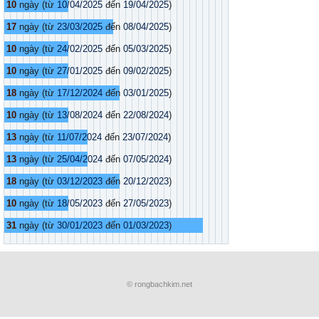
10
ngày (từ
10/04/2025
đến
19/04/2025
)
17
ngày (từ
23/03/2025
đến
08/04/2025
)
10
ngày (từ
24/02/2025
đến
05/03/2025
)
10
ngày (từ
27/01/2025
đến
09/02/2025
)
18
ngày (từ
17/12/2024
đến
03/01/2025
)
10
ngày (từ
13/08/2024
đến
22/08/2024
)
13
ngày (từ
11/07/2024
đến
23/07/2024
)
13
ngày (từ
25/04/2024
đến
07/05/2024
)
18
ngày (từ
03/12/2023
đến
20/12/2023
)
10
ngày (từ
18/05/2023
đến
27/05/2023
)
31
ngày (từ
30/01/2023
đến
01/03/2023
)
© rongbachkim.net