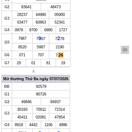
G2
83641
48473
28237
44980
05900
G3
03477
60863
52341
G4
0979
9700
6880
1727
9
2
7987
7
67
7
78
G5
8520
5987
2190
26
G6
071
707
7
G7
20
01
81
19
▲
Mở thưởng Thứ Ba ngày 07/07/2026
ĐB
92579
G1
90726
G2
49846
84937
30193
70011
72314
G3
45411
02081
47854
G4
8918
4442
1106
4996