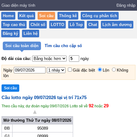
Giao diện máy tính
Đăng nhập
Home
Kết quả
Soi cầu
Thống kê
Công cụ phân tích
Top cao thủ
Chốt số
LOTTO
Lô Top
Chat
Lịch âm dương
Đăng ký
Liên hệ
Soi cầu toàn diện
Tìm cầu cho cặp số
Độ dài của cầu:
ngày
Ngày
Giải đặc biệt
Lộn
Không
lộn
Cầu lotto ngày 09/07/2026 tại vị trí 71x75
92
29
Theo cầu này, dự đoán ngày 09/07/2026 Lotto sẽ về
hoặc
▲
Mở thưởng Thứ Tư ngày 08/07/2026
ĐB
95089
G1
08999