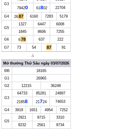
G3
0
8
22704
7942
61
02
87
G4
6160
7283
5179
26
1327
6447
6008
G5
1845
8606
7255
78
G6
637
222
6
87
G7
73
54
91
▲
Mở thưởng Thứ Sáu ngày 03/07/2026
ĐB
18165
G1
26965
G2
12215
36248
64733
85281
24897
G3
8
7
74653
2185
21
24
G4
3919
1651
4954
7252
2921
9715
3310
G5
9232
2561
9734