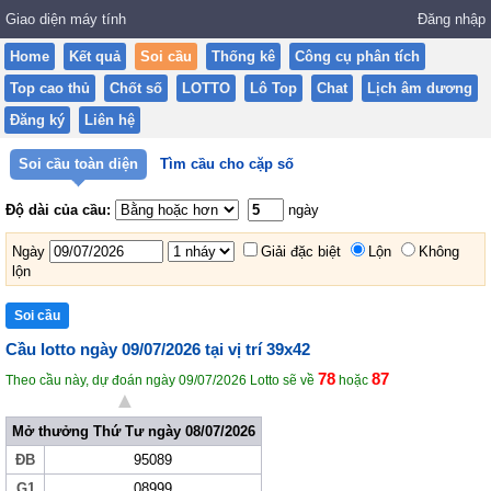
Giao diện máy tính
Đăng nhập
Home
Kết quả
Soi cầu
Thống kê
Công cụ phân tích
Top cao thủ
Chốt số
LOTTO
Lô Top
Chat
Lịch âm dương
Đăng ký
Liên hệ
Soi cầu toàn diện
Tìm cầu cho cặp số
Độ dài của cầu:
ngày
Ngày
Giải đặc biệt
Lộn
Không
lộn
Cầu lotto ngày 09/07/2026 tại vị trí 39x42
78
87
Theo cầu này, dự đoán ngày 09/07/2026 Lotto sẽ về
hoặc
▲
Mở thưởng Thứ Tư ngày 08/07/2026
ĐB
95089
G1
08999