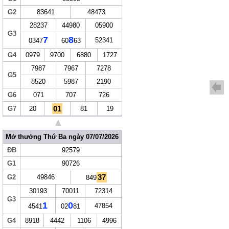
G2
83641
48473
28237
44980
05900
G3
7
8
52341
0347
60
63
G4
0979
9700
6880
1727
7987
7967
7278
G5
8520
5987
2190
G6
071
707
726
01
G7
20
81
19
▲
Mở thưởng Thứ Ba ngày 07/07/2026
ĐB
92579
G1
90726
37
G2
49846
849
30193
70011
72314
G3
1
0
47854
4541
02
81
G4
8918
4442
1106
4996