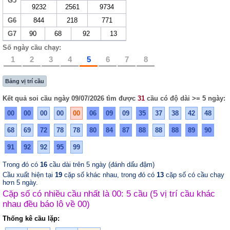
G5
9232
2561
9734
G6
844
218
771
G7
90
68
92
13
Số ngày cầu chạy:
1
2
3
4
5
6
7
8
Bảng vị trí cầu
Kết quả soi cầu ngày 09/07/2026 tìm được
31
cầu có độ dài >= 5 ngày:
00
00
00
00
00
06
09
09
35
37
38
42
48
68
69
72
78
78
80
84
87
88
88
88
89
90
91
92
92
95
99
Trong đó có
16
cầu dài trên 5 ngày (đánh dấu đậm)
Cầu xuất hiện tại
19
cặp số khác nhau, trong đó có
13
cặp số có cầu chạy
hơn 5 ngày.
Cặp số có nhiều cầu nhất là 00: 5 cầu (5 vị trí cầu khác
nhau đều báo lô về 00)
Thống kê cầu lặp: