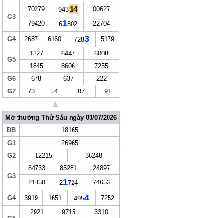
14
70279
00627
943
G3
1
79420
22704
6
802
3
G4
2687
6160
5179
728
1327
6447
6008
G5
1845
8606
7255
G6
678
637
222
G7
73
54
87
91
▲
Mở thưởng Thứ Sáu ngày 03/07/2026
ĐB
18165
G1
26965
G2
12215
36248
64733
85281
24897
G3
1
21858
74653
2
724
4
G4
3919
1651
7252
495
2921
9715
3310