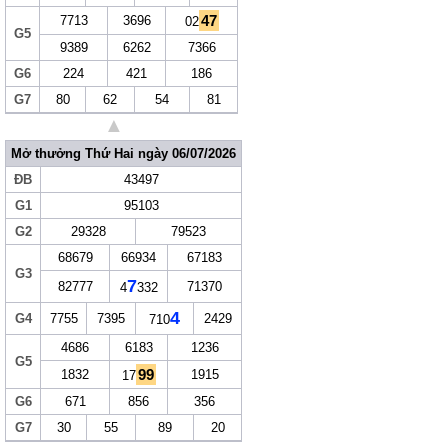
47
7713
3696
02
G5
9389
6262
7366
G6
224
421
186
G7
80
62
54
81
▲
Mở thưởng Thứ Hai ngày 06/07/2026
ĐB
43497
G1
95103
G2
29328
79523
68679
66934
67183
G3
7
82777
71370
4
332
4
G4
7755
7395
2429
710
4686
6183
1236
G5
99
1832
1915
17
G6
671
856
356
G7
30
55
89
20