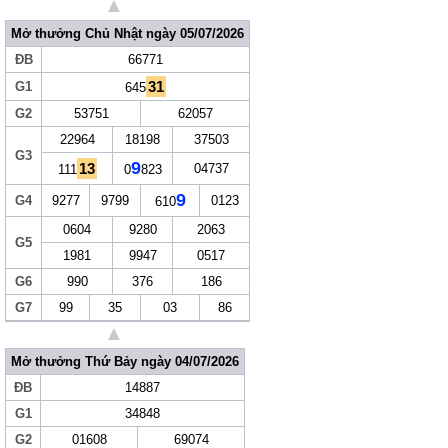
▲
Mở thưởng Chủ Nhật ngày 05/07/2026
ĐB
66771
31
G1
645
G2
53751
62057
22964
18198
37503
G3
9
13
04737
111
0
823
9
G4
9277
9799
0123
610
0604
9280
2063
G5
1981
9947
0517
G6
990
376
186
G7
99
35
03
86
▲
Mở thưởng Thứ Bảy ngày 04/07/2026
ĐB
14887
G1
34848
G2
01608
69074