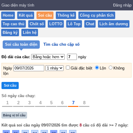
Giao diện máy tính
Đăng nhập
Home
Kết quả
Soi cầu
Thống kê
Công cụ phân tích
Top cao thủ
Chốt số
LOTTO
Lô Top
Chat
Lịch âm dương
Đăng ký
Liên hệ
Soi cầu toàn diện
Tìm cầu cho cặp số
Độ dài của cầu:
ngày
Ngày
Giải đặc biệt
Lộn
Không
lộn
Số ngày cầu chạy:
1
2
3
4
5
6
7
8
Bảng vị trí cầu
Kết quả soi cầu ngày 09/07/2026 tìm được
8
cầu có độ dài >= 7 ngày: