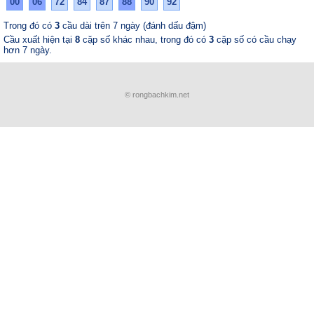
00
06
72
84
87
88
90
92
Trong đó có
3
cầu dài trên 7 ngày (đánh dấu đậm)
Cầu xuất hiện tại
8
cặp số khác nhau, trong đó có
3
cặp số có cầu chạy
hơn 7 ngày.
© rongbachkim.net