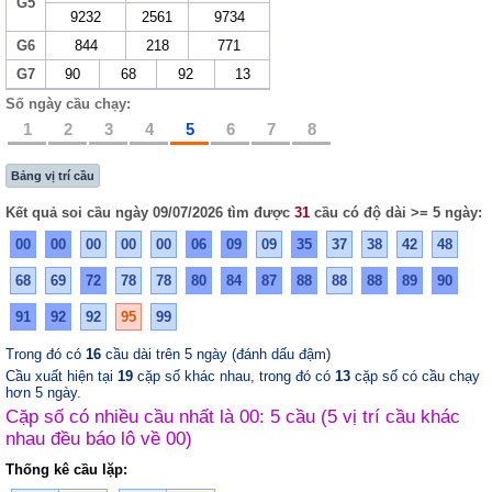
G5
9232
2561
9734
G6
844
218
771
G7
90
68
92
13
Số ngày cầu chạy:
1
2
3
4
5
6
7
8
Bảng vị trí cầu
Kết quả soi cầu ngày 09/07/2026 tìm được
31
cầu có độ dài >= 5 ngày:
00
00
00
00
00
06
09
09
35
37
38
42
48
68
69
72
78
78
80
84
87
88
88
88
89
90
91
92
92
95
99
Trong đó có
16
cầu dài trên 5 ngày (đánh dấu đậm)
Cầu xuất hiện tại
19
cặp số khác nhau, trong đó có
13
cặp số có cầu chạy
hơn 5 ngày.
Cặp số có nhiều cầu nhất là 00: 5 cầu (5 vị trí cầu khác
nhau đều báo lô về 00)
Thống kê cầu lặp: