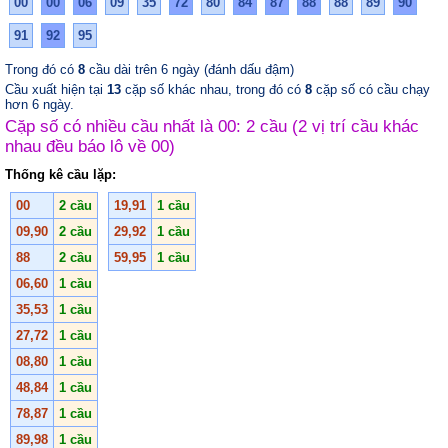
00
00
06
09
35
72
80
84
87
88
88
89
90
91
92
95
Trong đó có
8
cầu dài trên 6 ngày (đánh dấu đậm)
Cầu xuất hiện tại
13
cặp số khác nhau, trong đó có
8
cặp số có cầu chạy
hơn 6 ngày.
Cặp số có nhiều cầu nhất là 00: 2 cầu (2 vị trí cầu khác
nhau đều báo lô về 00)
Thống kê cầu lặp:
00
2 cầu
19,91
1 cầu
09,90
2 cầu
29,92
1 cầu
88
2 cầu
59,95
1 cầu
06,60
1 cầu
35,53
1 cầu
27,72
1 cầu
08,80
1 cầu
48,84
1 cầu
78,87
1 cầu
89,98
1 cầu