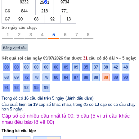
6
9232
9734
25
1
G6
844
218
771
G7
90
68
92
13
Số ngày cầu chạy:
1
2
3
4
5
6
7
8
Bảng vị trí cầu
Kết quả soi cầu ngày 09/07/2026 tìm được
31
cầu có độ dài >= 5 ngày:
00
00
00
00
00
06
09
09
35
37
38
42
48
68
69
72
78
78
80
84
87
88
88
88
89
90
91
92
92
95
99
Trong đó có
16
cầu dài trên 5 ngày (đánh dấu đậm)
Cầu xuất hiện tại
19
cặp số khác nhau, trong đó có
13
cặp số có cầu chạy
hơn 5 ngày.
Cặp số có nhiều cầu nhất là 00: 5 cầu (5 vị trí cầu khác
nhau đều báo lô về 00)
Thống kê cầu lặp: