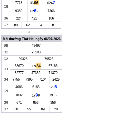
7
96
7713
36
024
G5
6
9389
7366
62
2
G6
224
421
186
G7
80
62
54
81
▲
Mở thưởng Thứ Hai ngày 06/07/2026
ĐB
43497
G1
95103
G2
29328
79523
34
68679
67183
669
G3
82777
47332
71370
G4
7755
7395
7104
2429
6
4686
6183
123
G5
9
1832
1915
17
9
G6
671
856
356
G7
30
55
89
20