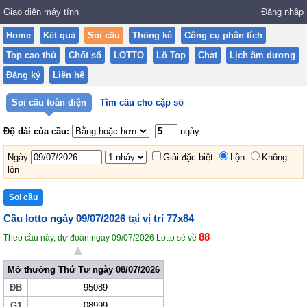
Giao diện máy tính
Đăng nhập
Home
Kết quả
Soi cầu
Thống kê
Công cụ phân tích
Top cao thủ
Chốt số
LOTTO
Lô Top
Chat
Lịch âm dương
Đăng ký
Liên hệ
Soi cầu toàn diện
Tìm cầu cho cặp số
Độ dài của cầu:
ngày
Ngày
Giải đặc biệt
Lộn
Không
lộn
Cầu lotto ngày 09/07/2026 tại vị trí 77x84
88
Theo cầu này, dự đoán ngày 09/07/2026 Lotto sẽ về
▲
Mở thưởng Thứ Tư ngày 08/07/2026
ĐB
95089
G1
08999