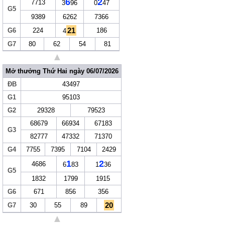
6
2
7713
3
96
0
47
G5
9389
6262
7366
21
G6
224
186
4
G7
80
62
54
81
▲
Mở thưởng Thứ Hai ngày 06/07/2026
ĐB
43497
G1
95103
G2
29328
79523
68679
66934
67183
G3
82777
47332
71370
G4
7755
7395
7104
2429
1
2
4686
6
83
1
36
G5
1832
1799
1915
G6
671
856
356
20
G7
30
55
89
▲