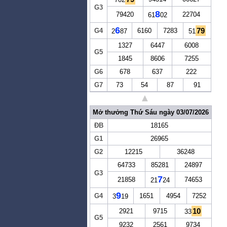
G3
8
79420
22704
61
02
6
79
G4
6160
7283
2
87
51
1327
6447
6008
G5
1845
8606
7255
G6
678
637
222
G7
73
54
87
91
▲
Mở thưởng Thứ Sáu ngày 03/07/2026
ĐB
18165
G1
26965
G2
12215
36248
64733
85281
24897
G3
7
21858
74653
21
24
9
G4
1651
4954
7252
3
19
10
2921
9715
33
G5
9232
2561
9734