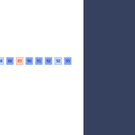
88
88
89
90
91
92
92
95