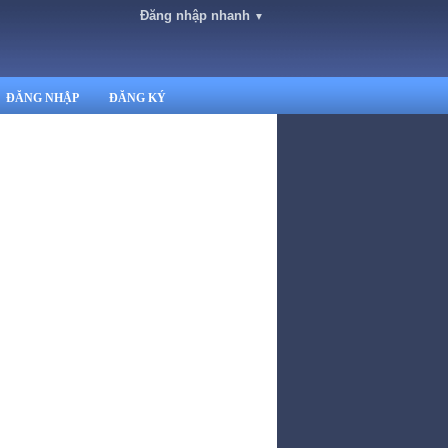
Đăng nhập nhanh
▼
ĐĂNG NHẬP
ĐĂNG KÝ