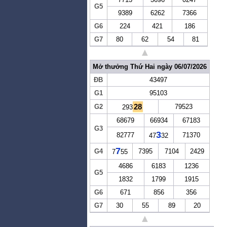
G5
9389
6262
7366
G6
224
421
186
G7
80
62
54
81
▲
Mở thưởng Thứ Hai ngày 06/07/2026
ĐB
43497
G1
95103
28
G2
79523
293
68679
66934
67183
G3
3
82777
71370
47
32
7
G4
7395
7104
2429
7
55
4686
6183
1236
G5
1832
1799
1915
G6
671
856
356
G7
30
55
89
20
▲