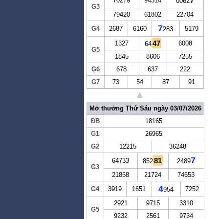
7
70279
94314
0062
G3
79420
61802
22704
7
G4
2687
6160
5179
283
47
1327
6008
64
G5
1845
8606
7255
G6
678
637
222
G7
73
54
87
91
▲
Mở thưởng Thứ Sáu ngày 03/07/2026
ĐB
18165
G1
26965
G2
12215
36248
7
81
64733
852
2489
G3
21858
21724
74653
4
G4
3919
1651
7252
954
2921
9715
3310
G5
9232
2561
9734