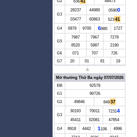
41
G2
48473
836
0
28237
44980
0590
G3
41
03477
60863
523
6
G4
0979
9700
1727
880
7987
7967
7278
G5
8520
5987
2190
G6
071
707
726
G7
20
01
81
19
▲
Mở thưởng Thứ Ba ngày 07/07/2026
ĐB
92579
G1
90726
37
G2
49846
849
4
30193
70011
7231
G3
45411
02081
47854
1
G4
8918
4442
4996
106