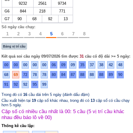
9232
2561
9734
G6
844
218
771
G7
90
68
92
13
Số ngày cầu chạy:
1
2
3
4
5
6
7
8
Bảng vị trí cầu
Kết quả soi cầu ngày 09/07/2026 tìm được
31
cầu có độ dài >= 5 ngày:
00
00
00
00
00
06
09
09
35
37
38
42
48
68
69
72
78
78
80
84
87
88
88
88
89
90
91
92
92
95
99
Trong đó có
16
cầu dài trên 5 ngày (đánh dấu đậm)
Cầu xuất hiện tại
19
cặp số khác nhau, trong đó có
13
cặp số có cầu chạy
hơn 5 ngày.
Cặp số có nhiều cầu nhất là 00: 5 cầu (5 vị trí cầu khác
nhau đều báo lô về 00)
Thống kê cầu lặp: