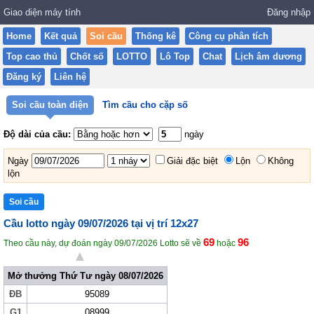
Giao diện máy tính
Đăng nhập
Home
Kết quả
Soi cầu
Thống kê
Công cụ phân tích
Top cao thủ
Chốt số
LOTTO
Lô Top
Chat
Lịch âm dương
Đăng ký
Liên hệ
Soi cầu toàn diện
Tìm cầu cho cặp số
Độ dài của cầu:
ngày
Ngày
Giải đặc biệt
Lộn
Không
lộn
Cầu lotto ngày 09/07/2026 tại vị trí 12x27
69
96
Theo cầu này, dự đoán ngày 09/07/2026 Lotto sẽ về
hoặc
▲
Mở thưởng Thứ Tư ngày 08/07/2026
ĐB
95089
G1
08999