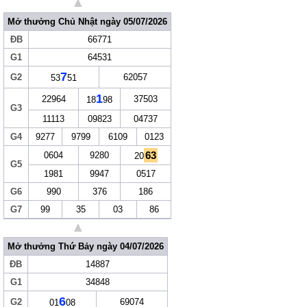
▲
Mở thưởng Chủ Nhật ngày 05/07/2026
ĐB
66771
G1
64531
7
G2
62057
53
51
1
22964
37503
18
98
G3
11113
09823
04737
G4
9277
9799
6109
0123
63
0604
9280
20
G5
1981
9947
0517
G6
990
376
186
G7
99
35
03
86
▲
Mở thưởng Thứ Bảy ngày 04/07/2026
ĐB
14887
G1
34848
6
G2
69074
01
08