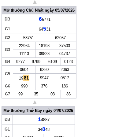
▲
Mở thưởng Chủ Nhật ngày 05/07/2026
6
ĐB
6771
5
G1
64
31
G2
53751
62057
22964
18198
37503
G3
11113
09823
04737
G4
9277
9799
6109
0123
0604
9280
2063
G5
81
9947
0517
19
G6
990
376
186
G7
99
35
03
86
▲
Mở thưởng Thứ Bảy ngày 04/07/2026
1
ĐB
4887
8
G1
34
48