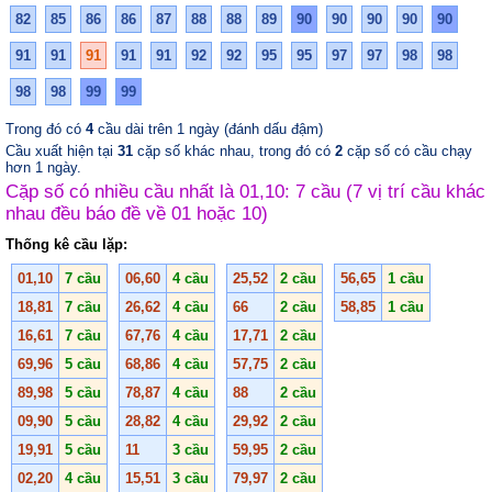
82
85
86
86
87
88
88
89
90
90
90
90
90
91
91
91
91
91
92
92
95
95
97
97
98
98
98
98
99
99
Trong đó có
4
cầu dài trên 1 ngày (đánh dấu đậm)
Cầu xuất hiện tại
31
cặp số khác nhau, trong đó có
2
cặp số có cầu chạy
hơn 1 ngày.
Cặp số có nhiều cầu nhất là 01,10: 7 cầu (7 vị trí cầu khác
nhau đều báo đề về 01 hoặc 10)
Thống kê cầu lặp:
01,10
7 cầu
06,60
4 cầu
25,52
2 cầu
56,65
1 cầu
18,81
7 cầu
26,62
4 cầu
66
2 cầu
58,85
1 cầu
16,61
7 cầu
67,76
4 cầu
17,71
2 cầu
69,96
5 cầu
68,86
4 cầu
57,75
2 cầu
89,98
5 cầu
78,87
4 cầu
88
2 cầu
09,90
5 cầu
28,82
4 cầu
29,92
2 cầu
19,91
5 cầu
11
3 cầu
59,95
2 cầu
02,20
4 cầu
15,51
3 cầu
79,97
2 cầu