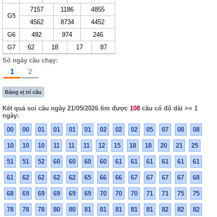
7157
1186
4855
G5
4562
8734
4452
G6
492
974
246
G7
62
18
17
87
Số ngày cầu chạy:
1
2
Bảng vị trí cầu
Kết quả soi cầu ngày 21/05/2026 tìm được
108
cầu có độ dài >= 1
ngày:
00
00
01
01
01
01
02
02
02
05
07
08
08
10
10
10
11
11
11
12
15
18
18
20
21
25
51
51
52
60
60
60
60
61
61
61
61
61
61
61
62
62
62
62
65
66
66
67
67
67
67
68
68
69
69
69
69
69
70
70
70
71
71
75
75
78
78
78
80
80
81
81
81
81
81
82
82
82