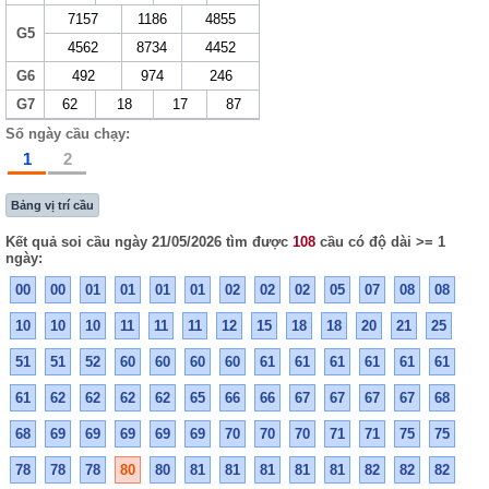
7157
1186
4855
G5
4562
8734
4452
G6
492
974
246
G7
62
18
17
87
Số ngày cầu chạy:
1
2
Bảng vị trí cầu
Kết quả soi cầu ngày 21/05/2026 tìm được
108
cầu có độ dài >= 1
ngày:
00
00
01
01
01
01
02
02
02
05
07
08
08
10
10
10
11
11
11
12
15
18
18
20
21
25
51
51
52
60
60
60
60
61
61
61
61
61
61
61
62
62
62
62
65
66
66
67
67
67
67
68
68
69
69
69
69
69
70
70
70
71
71
75
75
78
78
78
80
80
81
81
81
81
81
82
82
82