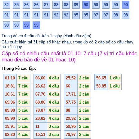
82
85
86
86
87
88
88
89
90
90
90
90
90
91
91
91
91
91
92
92
95
95
97
97
98
98
98
98
99
99
Trong đó có
4
cầu dài trên 1 ngày (đánh dấu đậm)
Cầu xuất hiện tại
31
cặp số khác nhau, trong đó có
2
cặp số có cầu chạy
hơn 1 ngày.
Cặp số có nhiều cầu nhất là 01,10: 7 cầu (7 vị trí cầu khác
nhau đều báo đề về 01 hoặc 10)
Thống kê cầu lặp:
01,10
7 cầu
06,60
4 cầu
25,52
2 cầu
56,65
1 cầu
18,81
7 cầu
26,62
4 cầu
66
2 cầu
58,85
1 cầu
16,61
7 cầu
67,76
4 cầu
17,71
2 cầu
69,96
5 cầu
68,86
4 cầu
57,75
2 cầu
89,98
5 cầu
78,87
4 cầu
88
2 cầu
09,90
5 cầu
28,82
4 cầu
29,92
2 cầu
19,91
5 cầu
11
3 cầu
59,95
2 cầu
02,20
4 cầu
15,51
3 cầu
79,97
2 cầu