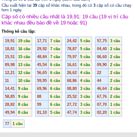
Cầu xuất hiện tại
39
cặp số khác nhau, trong đó có
3
cặp số có cầu chạy
hơn 1 ngày.
Cặp số có nhiều cầu nhất là 19,91: 19 cầu (19 vị trí cầu
khác nhau đều báo đề về 19 hoặc 91)
Thống kê cầu lặp:
19,91
19 cầu
17,71
7 cầu
24,42
5 cầu
57,75
3 cầu
18,81
16 cầu
29,92
7 cầu
78,87
5 cầu
04,40
2 cầu
15,51
15 cầu
48,84
7 cầu
79,97
5 cầu
06,60
2 cầu
89,98
13 cầu
45,54
6 cầu
16,61
4 cầu
09,90
2 cầu
12,21
12 cầu
56,65
6 cầu
26,62
4 cầu
22
2 cầu
11
10 cầu
59,95
6 cầu
68,86
4 cầu
44
2 cầu
14,41
9 cầu
69,96
6 cầu
08,80
3 cầu
46,64
2 cầu
58,85
9 cầu
88
6 cầu
25,52
3 cầu
67,76
2 cầu
28,82
8 cầu
99
6 cầu
27,72
3 cầu
07,70
1 cầu
49,94
8 cầu
01,10
5 cầu
47,74
3 cầu
02,20
1 cầu
77
1 cầu