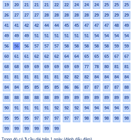
19
20
21
21
21
22
22
24
24
24
25
25
25
26
27
27
27
28
28
28
28
28
29
29
29
29
41
41
42
42
44
44
45
45
47
47
47
48
49
49
49
49
51
51
51
51
51
51
54
54
54
54
56
56
56
57
57
57
58
58
58
58
58
59
59
60
61
61
62
62
62
64
64
65
65
65
67
67
68
68
69
69
69
69
69
69
77
78
80
81
81
81
81
81
81
81
81
82
82
82
84
84
84
84
84
84
85
85
85
85
86
86
87
87
87
87
88
88
88
88
88
88
89
89
89
89
89
89
89
89
90
91
91
91
91
92
92
92
94
94
94
94
95
95
95
95
97
97
97
97
97
98
98
98
98
98
99
99
99
99
99
99
Trong đó có
3
cầu dài trên 1 ngày (đánh dấu đậm)