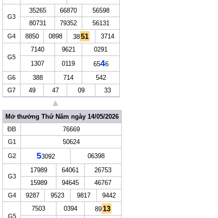
35265
66870
56598
G3
80731
79352
56131
51
G4
8850
0898
3714
38
7140
9621
0291
G5
4
1307
0119
65
6
G6
388
714
542
G7
49
47
09
33
▲
Mở thưởng Thứ Năm ngày 14/05/2026
ĐB
76669
G1
50624
5
G2
06398
3092
17989
64061
26753
G3
15989
94645
46767
G4
9287
9523
9817
9442
13
7503
0394
89
G5