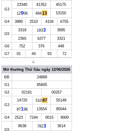
23340
41352
45175
G3
9
13
53150
12
06
494
G4
3980
2510
4104
6755
3
3318
3895
183
G5
2365
6377
3321
G6
752
376
448
G7
01
44
93
72
▲
Mở thưởng Thứ Sáu ngày 12/06/2026
ĐB
24889
G1
85605
G2
02191
00267
87
14720
55148
510
G3
1
13554
85044
87
96
G4
2523
7244
0015
9000
3
8638
3614
782
G5