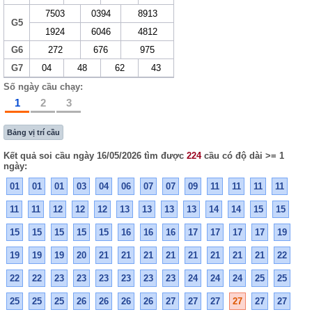
7503
0394
8913
G5
1924
6046
4812
G6
272
676
975
G7
04
48
62
43
Số ngày cầu chạy:
1
2
3
Bảng vị trí cầu
Kết quả soi cầu ngày 16/05/2026 tìm được
224
cầu có độ dài >= 1
ngày:
01
01
01
03
04
06
07
07
09
11
11
11
11
11
11
12
12
12
13
13
13
13
14
14
15
15
15
15
15
15
15
16
16
16
17
17
17
17
19
19
19
19
20
21
21
21
21
21
21
21
21
22
22
22
23
23
23
23
23
23
24
24
24
25
25
25
25
25
26
26
26
26
27
27
27
27
27
27