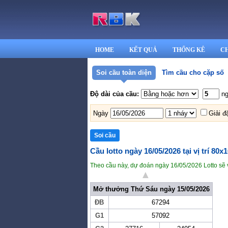
HOME
KẾT QUẢ
THỐNG KÊ
CH
Soi cầu toàn diện
Tìm cầu cho cặp số
Độ dài của cầu:
ng
Ngày
Giải đ
Cầu lotto ngày 16/05/2026 tại vị trí 80x
Theo cầu này, dự đoán ngày 16/05/2026 Lotto sẽ
▲
Mở thưởng Thứ Sáu ngày 15/05/2026
ĐB
67294
G1
57092