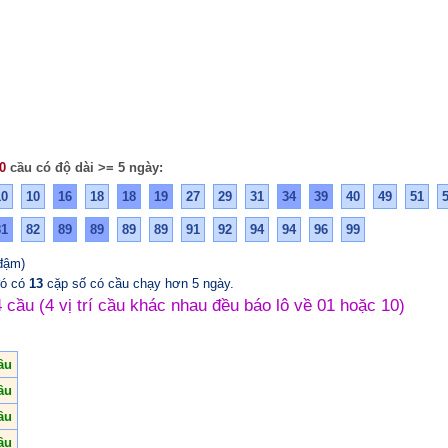
0
cầu có độ dài >= 5 ngày:
10
10
16
18
18
19
27
29
31
34
39
40
49
51
81
82
89
89
89
89
91
92
94
94
96
99
đậm)
đó có
13
cặp số có cầu chạy hơn 5 ngày.
 cầu (4 vị trí cầu khác nhau đều báo lô về 01 hoặc 10)
ầu
ầu
ầu
ầu