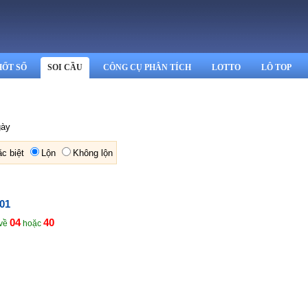
ỐT SỐ
SOI CẦU
CÔNG CỤ PHÂN TÍCH
LOTTO
LÔ TOP
ày
ặc biệt
Lộn
Không lộn
101
04
40
 về
hoặc