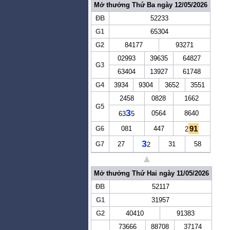
Mở thưởng Thứ Ba ngày 12/05/2026
ĐB
52233
G1
65304
G2
84177
93271
02993
39635
64827
G3
63404
13927
61748
G4
3934
9304
3652
3551
2458
0828
1662
G5
3
0564
8640
63
5
91
G6
081
447
2
3
G7
27
31
58
2
▲
Mở thưởng Thứ Hai ngày 11/05/2026
ĐB
52117
G1
31957
G2
40410
91383
73666
88708
37174