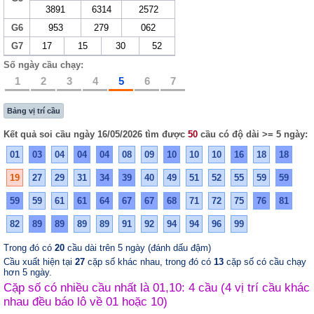
3891
6314
2572
G6
953
279
062
G7
17
15
30
52
Số ngày cầu chạy:
1
2
3
4
5
6
7
Bảng vị trí cầu
Kết quả soi cầu ngày 16/05/2026 tìm được
50
cầu có độ dài >= 5 ngày:
01
03
04
04
04
08
09
10
10
10
16
18
18
19
27
29
31
34
39
40
49
51
52
55
59
59
59
59
61
61
64
67
67
68
71
72
75
76
81
82
89
89
89
89
91
92
94
94
96
99
Trong đó có
20
cầu dài trên 5 ngày (đánh dấu đậm)
Cầu xuất hiện tại
27
cặp số khác nhau, trong đó có
13
cặp số có cầu chạy
hơn 5 ngày.
Cặp số có nhiều cầu nhất là 01,10: 4 cầu (4 vị trí cầu khác
nhau đều báo lô về 01 hoặc 10)