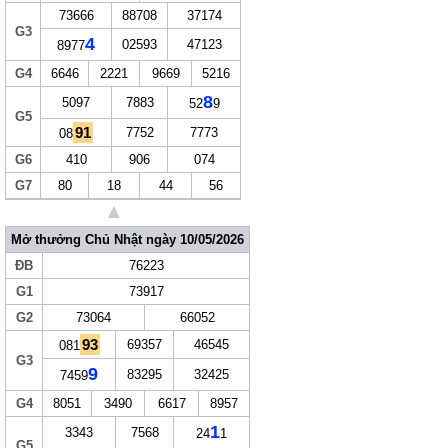
73666
88708
37174
G3
4
02593
47123
8977
G4
6646
2221
9669
5216
8
5097
7883
52
9
G5
91
7752
7773
08
G6
410
906
074
G7
80
18
44
56
▲
Mở thưởng Chủ Nhật ngày 10/05/2026
ĐB
76223
G1
73917
G2
73064
66052
93
69357
46545
081
G3
9
83295
32425
7459
G4
8051
3490
6617
8957
1
3343
7568
24
1
G5