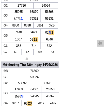
G2
27716
24054
35265
66870
56598
G3
1
79352
56131
8073
G4
8850
0898
3851
3714
9
1
7140
9621
02
G5
19
1307
6546
01
G6
388
714
542
G7
49
47
09
33
▲
Mở thưởng Thứ Năm ngày 14/05/2026
ĐB
76669
G1
50624
G2
53092
06398
17989
64061
26753
G3
9
94645
46767
1598
23
G4
9287
9817
9442
95