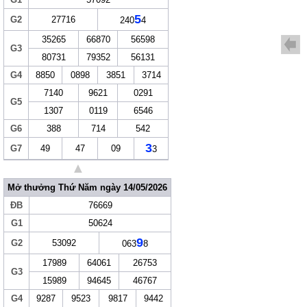
5
G2
27716
240
4
35265
66870
56598
G3
80731
79352
56131
G4
8850
0898
3851
3714
7140
9621
0291
G5
1307
0119
6546
G6
388
714
542
3
G7
49
47
09
3
▲
Mở thưởng Thứ Năm ngày 14/05/2026
ĐB
76669
G1
50624
9
G2
53092
063
8
17989
64061
26753
G3
15989
94645
46767
G4
9287
9523
9817
9442