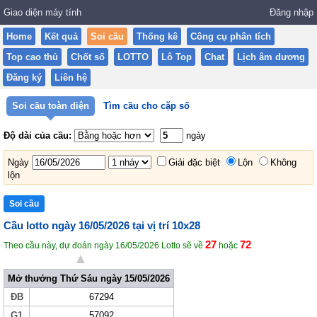
Giao diện máy tính
Đăng nhập
Home
Kết quả
Soi cầu
Thống kê
Công cụ phân tích
Top cao thủ
Chốt số
LOTTO
Lô Top
Chat
Lịch âm dương
Đăng ký
Liên hệ
Soi cầu toàn diện
Tìm cầu cho cặp số
Độ dài của cầu:
ngày
Ngày
Giải đặc biệt
Lộn
Không
lộn
Cầu lotto ngày 16/05/2026 tại vị trí 10x28
27
72
Theo cầu này, dự đoán ngày 16/05/2026 Lotto sẽ về
hoặc
▲
Mở thưởng Thứ Sáu ngày 15/05/2026
ĐB
67294
G1
57092