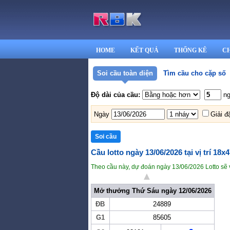
HOME
KẾT QUẢ
THỐNG KÊ
CH
Soi cầu toàn diện
Tìm cầu cho cặp số
Độ dài của cầu:
ng
Ngày
Giải đ
Cầu lotto ngày 13/06/2026 tại vị trí 18x4
Theo cầu này, dự đoán ngày 13/06/2026 Lotto sẽ
▲
Mở thưởng Thứ Sáu ngày 12/06/2026
ĐB
24889
G1
85605