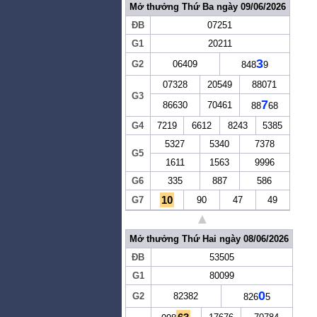
Mở thưởng Thứ Ba ngày 09/06/2026
ĐB
07251
G1
20211
3
G2
06409
848
9
07328
20549
88071
G3
7
86630
70461
88
68
G4
7219
6612
8243
5385
5327
5340
7378
G5
1611
1563
9996
G6
335
887
586
10
G7
90
47
49
▲
Mở thưởng Thứ Hai ngày 08/06/2026
ĐB
53505
G1
80099
0
G2
82382
826
5