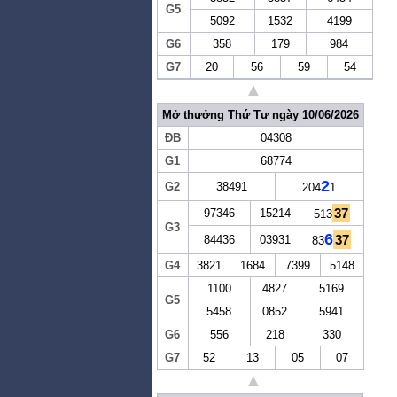
G5
5092
1532
4199
G6
358
179
984
G7
20
56
59
54
▲
Mở thưởng Thứ Tư ngày 10/06/2026
ĐB
04308
G1
68774
2
G2
38491
204
1
37
97346
15214
513
G3
6
37
84436
03931
83
G4
3821
1684
7399
5148
1100
4827
5169
G5
5458
0852
5941
G6
556
218
330
G7
52
13
05
07
▲