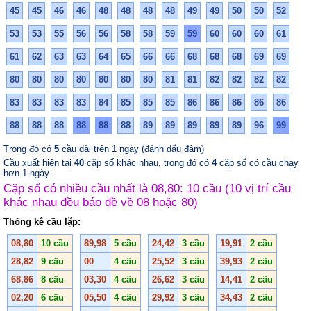
45
45
46
46
48
48
48
48
49
49
50
50
52
53
53
55
56
56
58
58
59
59
60
60
60
61
61
62
63
63
64
65
66
66
68
68
68
69
69
80
80
80
80
80
80
80
81
81
82
82
82
82
83
83
83
83
84
85
85
85
86
86
86
86
86
88
88
88
88
88
88
89
89
89
89
89
96
99
Trong đó có
5
cầu dài trên 1 ngày (đánh dấu đậm)
Cầu xuất hiện tại
40
cặp số khác nhau, trong đó có
4
cặp số có cầu chạy
hơn 1 ngày.
Cặp số có nhiều cầu nhất là 08,80: 10 cầu (10 vị trí cầu
khác nhau đều báo đề về 08 hoặc 80)
Thống kê cầu lặp:
08,80
10 cầu
89,98
5 cầu
24,42
3 cầu
19,91
2 cầu
28,82
9 cầu
00
4 cầu
25,52
3 cầu
39,93
2 cầu
68,86
8 cầu
03,30
4 cầu
26,62
3 cầu
14,41
2 cầu
02,20
6 cầu
05,50
4 cầu
29,92
3 cầu
34,43
2 cầu