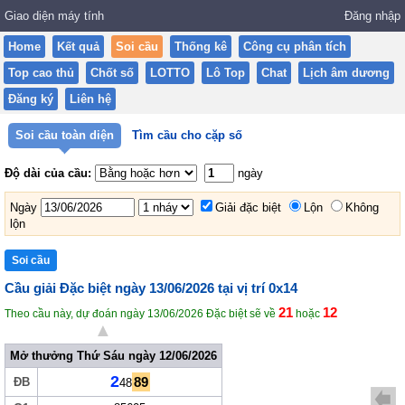
Giao diện máy tính
Đăng nhập
Home
Kết quả
Soi cầu
Thống kê
Công cụ phân tích
Top cao thủ
Chốt số
LOTTO
Lô Top
Chat
Lịch âm dương
Đăng ký
Liên hệ
Soi cầu toàn diện
Tìm cầu cho cặp số
Độ dài của cầu:
ngày
Ngày
Giải đặc biệt
Lộn
Không
lộn
Cầu giải Đặc biệt ngày 13/06/2026 tại vị trí 0x14
21
12
Theo cầu này, dự đoán ngày 13/06/2026 Đặc biệt sẽ về
hoặc
▲
Mở thưởng Thứ Sáu ngày 12/06/2026
2
89
ĐB
48