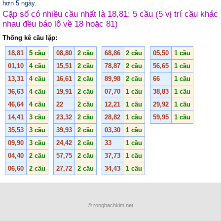
hơn 5 ngày.
Cặp số có nhiều cầu nhất là 18,81: 5 cầu (5 vị trí cầu khác
nhau đều báo lô về 18 hoặc 81)
Thống kê cầu lặp:
18,81
5 cầu
08,80
2 cầu
68,86
2 cầu
05,50
1 cầu
01,10
4 cầu
15,51
2 cầu
78,87
2 cầu
56,65
1 cầu
13,31
4 cầu
16,61
2 cầu
89,98
2 cầu
66
1 cầu
36,63
4 cầu
19,91
2 cầu
07,70
1 cầu
38,83
1 cầu
46,64
4 cầu
22
2 cầu
12,21
1 cầu
29,92
1 cầu
14,41
3 cầu
23,32
2 cầu
28,82
1 cầu
59,95
1 cầu
35,53
3 cầu
39,93
2 cầu
03,30
1 cầu
09,90
3 cầu
24,42
2 cầu
33
1 cầu
04,40
2 cầu
57,75
2 cầu
37,73
1 cầu
06,60
2 cầu
27,72
2 cầu
34,43
1 cầu
© rongbachkim.net