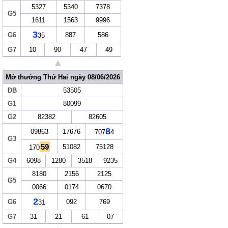
5327
5340
7378
G5
1611
1563
9996
3
G6
887
586
35
G7
10
90
47
49
▲
Mở thưởng Thứ Hai ngày 08/06/2026
ĐB
53505
G1
80099
G2
82382
82605
8
09863
17676
707
4
G3
59
51082
75128
170
G4
6098
1280
3518
9235
8180
2156
2125
G5
0066
0174
0670
2
G6
092
769
31
G7
31
21
61
07