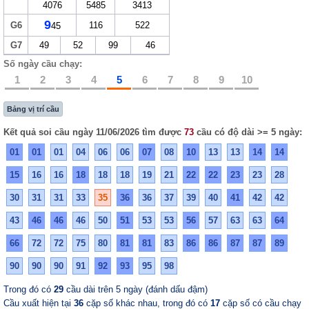
4076
5485
3413
9
G6
116
522
45
G7
49
52
99
46
Số ngày cầu chạy:
1
2
3
4
5
6
7
8
9
10
Bảng vị trí cầu
Kết quả soi cầu ngày 11/06/2026 tìm được
73
cầu có độ dài >= 5 ngày:
01
01
01
04
06
06
07
08
10
13
13
14
14
15
16
16
18
18
18
19
21
22
22
23
23
28
30
31
31
33
35
36
36
37
39
40
41
42
42
43
46
46
46
50
51
53
53
56
57
63
63
64
66
72
72
75
80
81
81
83
86
86
87
87
89
90
90
90
91
92
93
95
98
Trong đó có
29
cầu dài trên 5 ngày (đánh dấu đậm)
Cầu xuất hiện tại
36
cặp số khác nhau, trong đó có
17
cặp số có cầu chạy