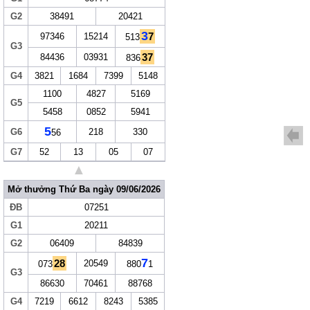
G2
38491
20421
3
7
97346
15214
513
G3
37
84436
03931
836
G4
3821
1684
7399
5148
1100
4827
5169
G5
5458
0852
5941
5
G6
218
330
56
G7
52
13
05
07
▲
Mở thưởng Thứ Ba ngày 09/06/2026
ĐB
07251
G1
20211
G2
06409
84839
7
28
20549
073
880
1
G3
86630
70461
88768
G4
7219
6612
8243
5385