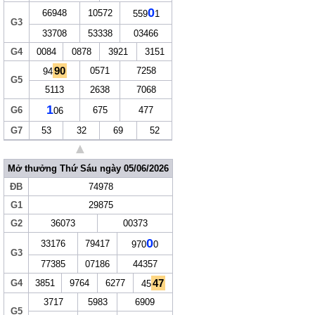
0
66948
10572
559
1
G3
33708
53338
03466
G4
0084
0878
3921
3151
90
0571
7258
94
G5
5113
2638
7068
1
G6
675
477
06
G7
53
32
69
52
▲
Mở thưởng Thứ Sáu ngày 05/06/2026
ĐB
74978
G1
29875
G2
36073
00373
0
33176
79417
970
0
G3
77385
07186
44357
47
G4
3851
9764
6277
45
3717
5983
6909
G5