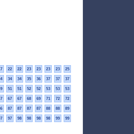
17
22
22
23
23
23
23
25
34
34
34
35
36
37
37
37
49
51
51
52
52
53
53
53
67
67
67
68
69
71
72
72
86
87
87
87
87
88
88
89
97
97
98
98
98
98
99
99