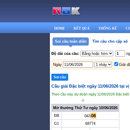
HOME
KẾT QUẢ
THỐNG KÊ
CH
Soi cầu toàn diện
Tìm cầu cho cặp số
Độ dài của cầu:
ng
Ngày
Giải đ
Cầu giải Đặc biệt ngày 11/06/2026 tại vị 
Theo cầu này, dự đoán ngày 11/06/2026 Đặc biệt
▲
Mở thưởng Thứ Tư ngày 10/06/2026
08
ĐB
043
G1
68774