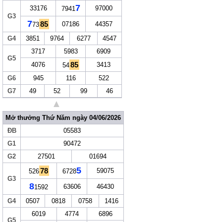
7
33176
97000
7941
G3
7
85
07186
44357
73
G4
3851
9764
6277
4547
3717
5983
6909
G5
85
4076
3413
54
G6
945
116
522
G7
49
52
99
46
▲
Mở thưởng Thứ Năm ngày 04/06/2026
ĐB
05583
G1
90472
G2
27501
01694
5
78
59075
526
6728
G3
8
63606
46430
1592
G4
0507
0818
0758
1416
6019
4774
6896
G5