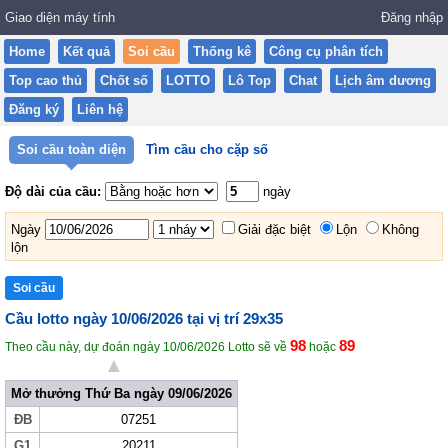
Giao diện máy tính
Đăng nhập
Home
Kết quả
Soi cầu
Thống kê
Công cụ phân tích
Top cao thủ
Chốt số
LOTTO
Lô Top
Chat
Lịch âm dương
Đăng ký
Liên hệ
Soi cầu toàn diện
Tìm cầu cho cặp số
Độ dài của cầu:
ngày
Ngày
Giải đặc biệt
Lộn
Không
lộn
Cầu lotto ngày 10/06/2026 tại vị trí 29x35
98
89
Theo cầu này, dự đoán ngày 10/06/2026 Lotto sẽ về
hoặc
▲
Mở thưởng Thứ Ba ngày 09/06/2026
ĐB
07251
G1
20211