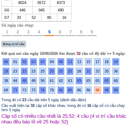
8024
0572
8373
G6
446
045
490
G7
33
52
80
16
Số ngày cầu chạy:
1
2
3
4
5
6
7
8
9
Bảng vị trí cầu
Kết quả soi cầu ngày 10/06/2026 tìm được
52
cầu có độ dài >= 5 ngày:
00
01
02
03
03
04
08
13
13
15
17
18
19
19
23
23
23
25
25
25
25
28
31
33
35
36
38
44
48
49
50
61
62
63
65
65
65
65
68
69
73
73
73
78
79
82
85
86
96
98
98
99
Trong đó có
23
cầu dài trên 5 ngày (đánh dấu đậm)
Cầu xuất hiện tại
32
cặp số khác nhau, trong đó có
16
cặp số có cầu chạy
hơn 5 ngày.
Cặp số có nhiều cầu nhất là 25,52: 4 cầu (4 vị trí cầu khác
nhau đều báo lô về 25 hoặc 52)