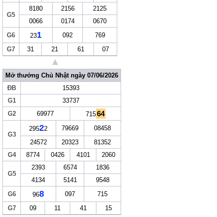
8180
2156
2125
G5
0066
0174
0670
1
G6
092
769
23
G7
31
21
61
07
▲
Mở thưởng Chủ Nhật ngày 07/06/2026
ĐB
15393
G1
33737
64
G2
69977
715
2
79669
08458
295
2
G3
24572
20323
81352
G4
8774
0426
4101
2060
2393
6574
1836
G5
4134
5141
9548
8
G6
097
715
96
G7
09
11
41
15