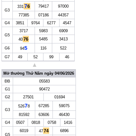
7
6
79417
97000
331
G3
77385
07186
44357
G4
3851
9764
6277
4547
3717
5983
6909
G5
76
5485
3413
40
5
G6
116
522
94
G7
49
52
99
46
▲
Mở thưởng Thứ Năm ngày 04/06/2026
ĐB
05583
G1
90472
G2
27501
01694
7
67285
59075
526
8
G3
81592
63606
46430
G4
0507
0818
0758
1416
74
6019
6896
47
G5