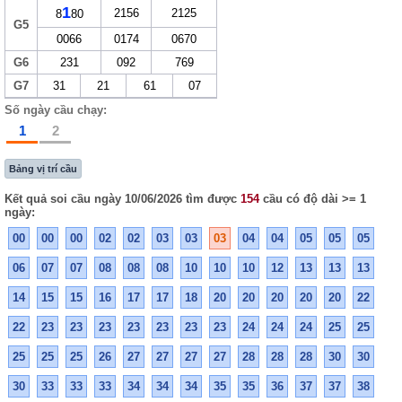
1
2156
2125
8
80
G5
0066
0174
0670
G6
231
092
769
G7
31
21
61
07
Số ngày cầu chạy:
1
2
Bảng vị trí cầu
Kết quả soi cầu ngày 10/06/2026 tìm được
154
cầu có độ dài >= 1
ngày:
00
00
00
02
02
03
03
03
04
04
05
05
05
06
07
07
08
08
08
10
10
10
12
13
13
13
14
15
15
16
17
17
18
20
20
20
20
20
22
22
23
23
23
23
23
23
23
24
24
24
25
25
25
25
25
26
27
27
27
27
28
28
28
30
30
30
33
33
33
34
34
34
35
35
36
37
37
38