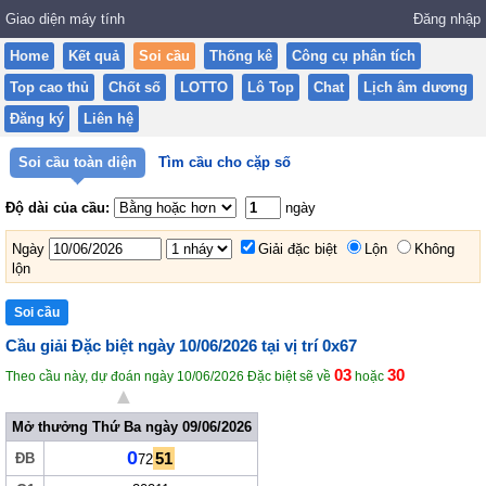
Giao diện máy tính
Đăng nhập
Home
Kết quả
Soi cầu
Thống kê
Công cụ phân tích
Top cao thủ
Chốt số
LOTTO
Lô Top
Chat
Lịch âm dương
Đăng ký
Liên hệ
Soi cầu toàn diện
Tìm cầu cho cặp số
Độ dài của cầu:
ngày
Ngày
Giải đặc biệt
Lộn
Không
lộn
Cầu giải Đặc biệt ngày 10/06/2026 tại vị trí 0x67
03
30
Theo cầu này, dự đoán ngày 10/06/2026 Đặc biệt sẽ về
hoặc
▲
Mở thưởng Thứ Ba ngày 09/06/2026
0
51
ĐB
72