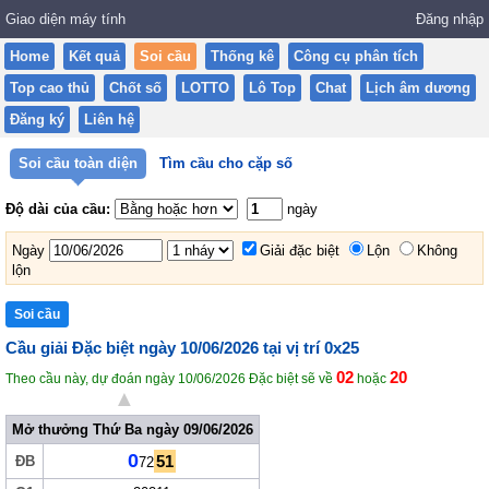
Giao diện máy tính
Đăng nhập
Home
Kết quả
Soi cầu
Thống kê
Công cụ phân tích
Top cao thủ
Chốt số
LOTTO
Lô Top
Chat
Lịch âm dương
Đăng ký
Liên hệ
Soi cầu toàn diện
Tìm cầu cho cặp số
Độ dài của cầu:
ngày
Ngày
Giải đặc biệt
Lộn
Không
lộn
Cầu giải Đặc biệt ngày 10/06/2026 tại vị trí 0x25
02
20
Theo cầu này, dự đoán ngày 10/06/2026 Đặc biệt sẽ về
hoặc
▲
Mở thưởng Thứ Ba ngày 09/06/2026
0
51
ĐB
72