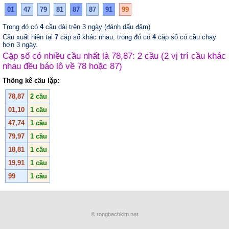
01
47
79
81
87
87
91
99
Trong đó có
4
cầu dài trên 3 ngày (đánh dấu đậm)
Cầu xuất hiện tại
7
cặp số khác nhau, trong đó có
4
cặp số có cầu chạy
hơn 3 ngày.
Cặp số có nhiều cầu nhất là 78,87: 2 cầu (2 vị trí cầu khác
nhau đều báo lô về 78 hoặc 87)
Thống kê cầu lặp:
78,87
2 cầu
01,10
1 cầu
47,74
1 cầu
79,97
1 cầu
18,81
1 cầu
19,91
1 cầu
99
1 cầu
© rongbachkim.net