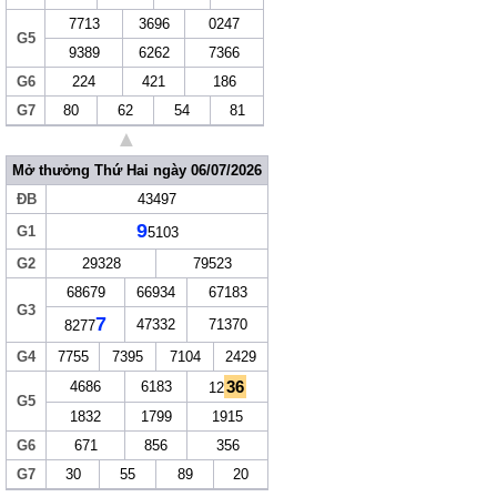
7713
3696
0247
G5
9389
6262
7366
G6
224
421
186
G7
80
62
54
81
▲
Mở thưởng Thứ Hai ngày 06/07/2026
ĐB
43497
9
G1
5103
G2
29328
79523
68679
66934
67183
G3
7
47332
71370
8277
G4
7755
7395
7104
2429
36
4686
6183
12
G5
1832
1799
1915
G6
671
856
356
G7
30
55
89
20