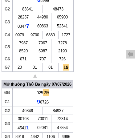
0
G1
8999
G2
83641
48473
28237
44980
05900
G3
7
60863
52341
0347
G4
0979
9700
6880
1727
7987
7967
7278
G5
8520
5987
2190
G6
071
707
726
19
G7
20
01
81
▲
Mở thưởng Thứ Ba ngày 07/07/2026
79
ĐB
925
9
G1
0726
G2
49846
84937
30193
70011
72314
G3
1
02081
47854
4541
G4
8918
4442
1106
4996