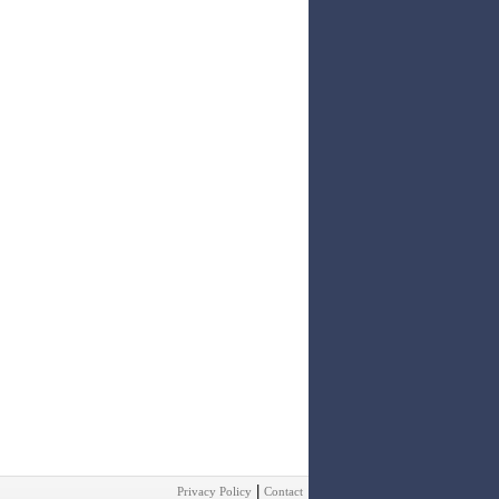
|
Privacy Policy
Contact