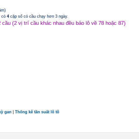
ậm)
ó có
4
cặp số có cầu chạy hơn 3 ngày.
 cầu (2 vị trí cầu khác nhau đều báo lô về 78 hoặc 87)
kỳ gan
|
Thống kê tần suất lô tô