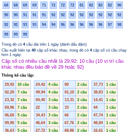
68
68
69
69
71
72
72
72
81
82
82
82
90
90
90
91
91
91
92
92
92
92
92
92
92
92
92
92
93
93
94
94
96
96
96
96
96
97
98
99
99
99
Trong đó có
4
cầu dài trên 1 ngày (đánh dấu đậm)
Cầu xuất hiện tại
40
cặp số khác nhau, trong đó có
4
cặp số có cầu chạy
hơn 1 ngày.
Cặp số có nhiều cầu nhất là 29,92: 10 cầu (10 vị trí cầu
khác nhau đều báo đề về 29 hoặc 92)
Thống kê cầu lặp:
29,92
10 cầu
24,42
4 cầu
00
2 cầu
37,73
1 cầu
02,20
7 cầu
49,94
4 cầu
01,10
2 cầu
38,83
1 cầu
23,32
7 cầu
04,40
3 cầu
13,31
2 cầu
14,41
1 cầu
69,96
7 cầu
22
3 cầu
33
2 cầu
44
1 cầu
06,60
5 cầu
34,43
3 cầu
66
2 cầu
47,74
1 cầu
09,90
5 cầu
46,64
3 cầu
67,76
2 cầu
48,84
1 cầu
36,63
5 cầu
27,72
3 cầu
68,86
2 cầu
16,61
1 cầu