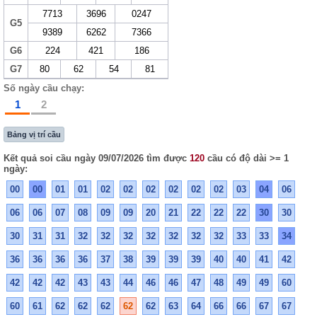
7713
3696
0247
G5
9389
6262
7366
G6
224
421
186
G7
80
62
54
81
Số ngày cầu chạy:
1
2
Bảng vị trí cầu
Kết quả soi cầu ngày 09/07/2026 tìm được
120
cầu có độ dài >= 1
ngày:
00
00
01
01
02
02
02
02
02
02
03
04
06
06
06
07
08
09
09
20
21
22
22
22
30
30
30
31
31
32
32
32
32
32
32
32
33
33
34
36
36
36
36
37
38
39
39
39
40
40
41
42
42
42
42
43
43
44
46
46
47
48
49
49
60
60
61
62
62
62
62
62
63
64
66
66
67
67