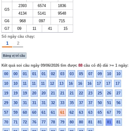
2393
6574
1836
G5
4134
5141
9548
G6
968
097
715
G7
09
11
41
15
Số ngày cầu chạy:
1
2
Bảng vị trí cầu
Kết quả soi cầu ngày 09/06/2026 tìm được
88
cầu có độ dài >= 1 ngày:
00
00
01
01
01
02
03
03
05
07
09
10
10
10
10
11
11
11
12
13
16
16
16
17
17
17
19
19
19
20
20
21
21
21
22
23
25
26
27
29
30
31
31
31
32
33
35
37
37
50
51
56
57
59
60
60
61
61
61
62
63
63
65
67
70
70
71
72
76
77
78
79
80
80
81
81
81
81