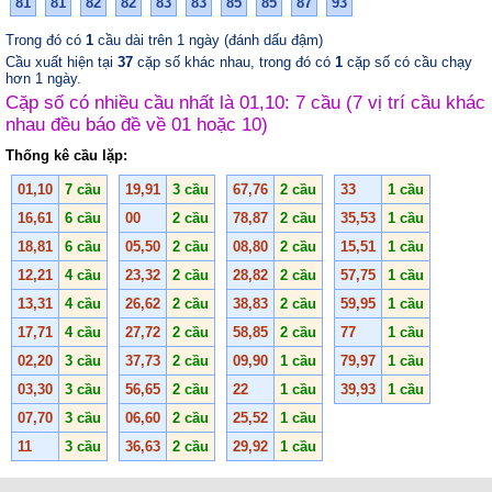
81
81
82
82
83
83
85
85
87
93
Trong đó có
1
cầu dài trên 1 ngày (đánh dấu đậm)
Cầu xuất hiện tại
37
cặp số khác nhau, trong đó có
1
cặp số có cầu chạy
hơn 1 ngày.
Cặp số có nhiều cầu nhất là 01,10: 7 cầu (7 vị trí cầu khác
nhau đều báo đề về 01 hoặc 10)
Thống kê cầu lặp:
01,10
7 cầu
19,91
3 cầu
67,76
2 cầu
33
1 cầu
16,61
6 cầu
00
2 cầu
78,87
2 cầu
35,53
1 cầu
18,81
6 cầu
05,50
2 cầu
08,80
2 cầu
15,51
1 cầu
12,21
4 cầu
23,32
2 cầu
28,82
2 cầu
57,75
1 cầu
13,31
4 cầu
26,62
2 cầu
38,83
2 cầu
59,95
1 cầu
17,71
4 cầu
27,72
2 cầu
58,85
2 cầu
77
1 cầu
02,20
3 cầu
37,73
2 cầu
09,90
1 cầu
79,97
1 cầu
03,30
3 cầu
56,65
2 cầu
22
1 cầu
39,93
1 cầu
07,70
3 cầu
06,60
2 cầu
25,52
1 cầu
11
3 cầu
36,63
2 cầu
29,92
1 cầu