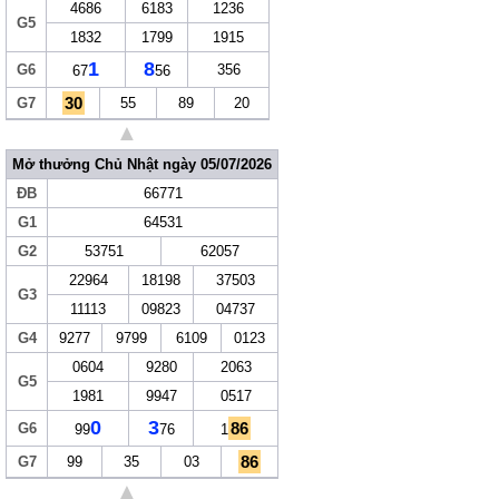
4686
6183
1236
G5
1832
1799
1915
1
8
G6
356
67
56
30
G7
55
89
20
▲
Mở thưởng Chủ Nhật ngày 05/07/2026
ĐB
66771
G1
64531
G2
53751
62057
22964
18198
37503
G3
11113
09823
04737
G4
9277
9799
6109
0123
0604
9280
2063
G5
1981
9947
0517
0
3
86
G6
99
76
1
86
G7
99
35
03
▲