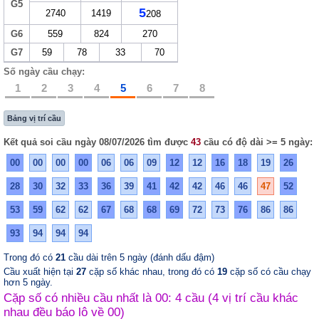
G5
5
2740
1419
208
G6
559
824
270
G7
59
78
33
70
Số ngày cầu chạy:
1
2
3
4
5
6
7
8
Bảng vị trí cầu
Kết quả soi cầu ngày 08/07/2026 tìm được
43
cầu có độ dài >= 5 ngày:
00
00
00
00
06
06
09
12
12
16
18
19
26
28
30
32
33
36
39
41
42
42
46
46
47
52
53
59
62
62
67
68
68
69
72
73
76
86
86
93
94
94
94
Trong đó có
21
cầu dài trên 5 ngày (đánh dấu đậm)
Cầu xuất hiện tại
27
cặp số khác nhau, trong đó có
19
cặp số có cầu chạy
hơn 5 ngày.
Cặp số có nhiều cầu nhất là 00: 4 cầu (4 vị trí cầu khác
nhau đều báo lô về 00)