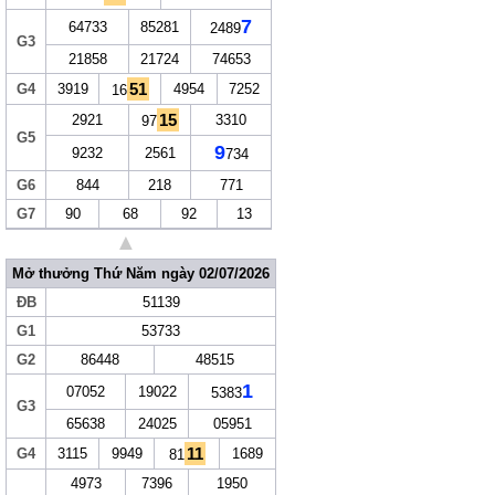
7
64733
85281
2489
G3
21858
21724
74653
51
G4
3919
4954
7252
16
15
2921
3310
97
G5
9
9232
2561
734
G6
844
218
771
G7
90
68
92
13
▲
Mở thưởng Thứ Năm ngày 02/07/2026
ĐB
51139
G1
53733
G2
86448
48515
1
07052
19022
5383
G3
65638
24025
05951
11
G4
3115
9949
1689
81
4973
7396
1950