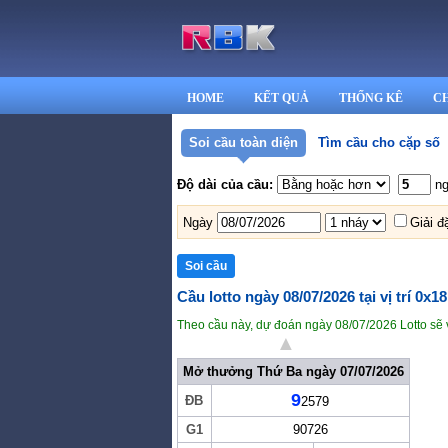
HOME
KẾT QUẢ
THỐNG KÊ
CH
Soi cầu toàn diện
Tìm cầu cho cặp số
Độ dài của cầu:
ng
Ngày
Giải đ
Cầu lotto ngày 08/07/2026 tại vị trí 0x18
Theo cầu này, dự đoán ngày 08/07/2026 Lotto sẽ
▲
Mở thưởng Thứ Ba ngày 07/07/2026
9
ĐB
2579
G1
90726