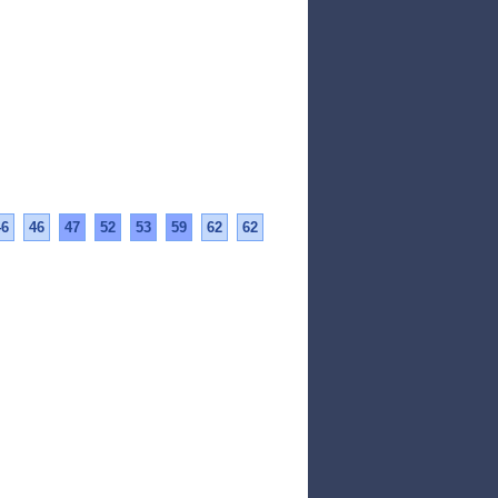
46
46
47
52
53
59
62
62