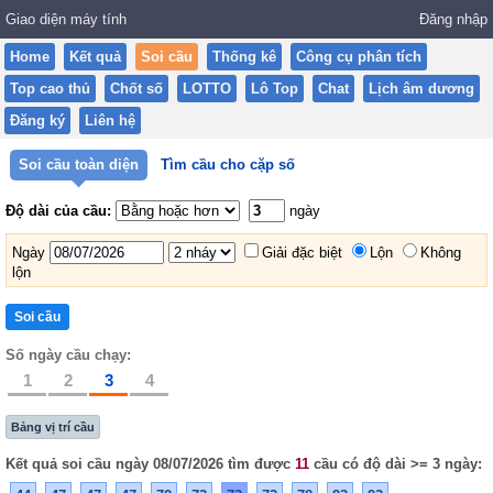
Giao diện máy tính
Đăng nhập
Home
Kết quả
Soi cầu
Thống kê
Công cụ phân tích
Top cao thủ
Chốt số
LOTTO
Lô Top
Chat
Lịch âm dương
Đăng ký
Liên hệ
Soi cầu toàn diện
Tìm cầu cho cặp số
Độ dài của cầu:
ngày
Ngày
Giải đặc biệt
Lộn
Không
lộn
Số ngày cầu chạy:
1
2
3
4
Bảng vị trí cầu
Kết quả soi cầu ngày 08/07/2026 tìm được
11
cầu có độ dài >= 3 ngày: