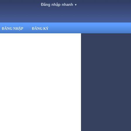
Đăng nhập nhanh
▼
ĐĂNG NHẬP
ĐĂNG KÝ