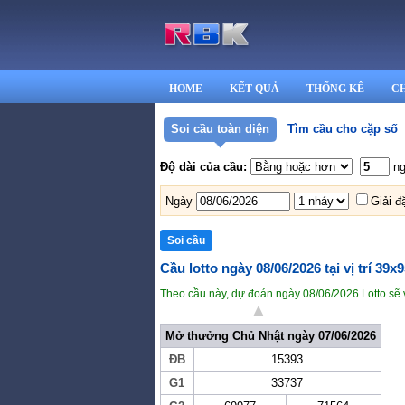
HOME
KẾT QUẢ
THỐNG KÊ
CH
Soi cầu toàn diện
Tìm cầu cho cặp số
Độ dài của cầu:
ng
Ngày
Giải đ
Cầu lotto ngày 08/06/2026 tại vị trí 39x9
Theo cầu này, dự đoán ngày 08/06/2026 Lotto sẽ
▲
Mở thưởng Chủ Nhật ngày 07/06/2026
ĐB
15393
G1
33737