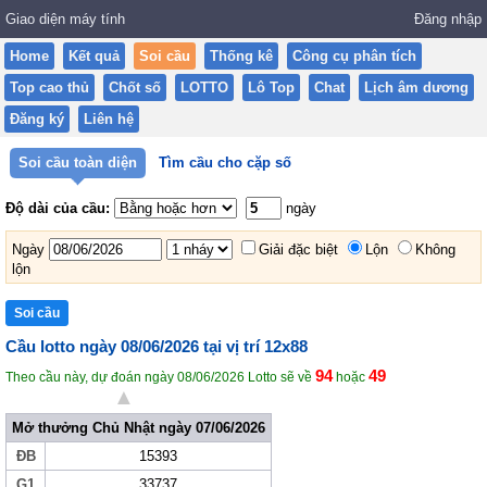
Giao diện máy tính
Đăng nhập
Home
Kết quả
Soi cầu
Thống kê
Công cụ phân tích
Top cao thủ
Chốt số
LOTTO
Lô Top
Chat
Lịch âm dương
Đăng ký
Liên hệ
Soi cầu toàn diện
Tìm cầu cho cặp số
Độ dài của cầu:
ngày
Ngày
Giải đặc biệt
Lộn
Không
lộn
Cầu lotto ngày 08/06/2026 tại vị trí 12x88
94
49
Theo cầu này, dự đoán ngày 08/06/2026 Lotto sẽ về
hoặc
▲
Mở thưởng Chủ Nhật ngày 07/06/2026
ĐB
15393
G1
33737