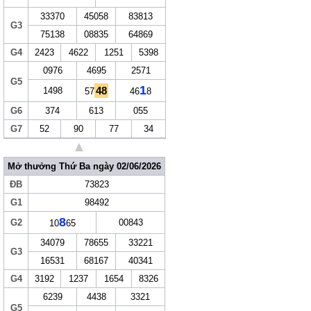
33370
45058
83813
G3
75138
08835
64869
G4
2423
4622
1251
5398
0976
4695
2571
G5
1
48
1498
57
46
8
G6
374
613
055
G7
52
90
77
34
▲
Mở thưởng Thứ Ba ngày 02/06/2026
ĐB
73823
G1
98492
8
G2
00843
10
65
34079
78655
33221
G3
16531
68167
40341
G4
3192
1237
1654
8326
6239
4438
3321
G5