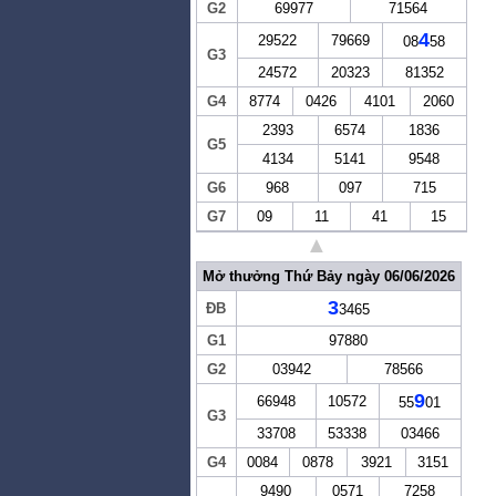
G2
69977
71564
4
29522
79669
08
58
G3
24572
20323
81352
G4
8774
0426
4101
2060
2393
6574
1836
G5
4134
5141
9548
G6
968
097
715
G7
09
11
41
15
▲
Mở thưởng Thứ Bảy ngày 06/06/2026
3
ĐB
3465
G1
97880
G2
03942
78566
9
66948
10572
55
01
G3
33708
53338
03466
G4
0084
0878
3921
3151
9490
0571
7258