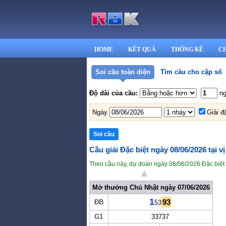
HOME
KẾT QUẢ
THỐNG KÊ
CH
Soi cầu toàn diện
Tìm cầu cho cặp số
Độ dài của cầu:
ng
Ngày
Giải đ
Cầu giải Đặc biệt ngày 08/06/2026 tại vị 
Theo cầu này, dự đoán ngày 08/06/2026 Đặc biệt
▲
Mở thưởng Chủ Nhật ngày 07/06/2026
1
93
ĐB
53
G1
33737