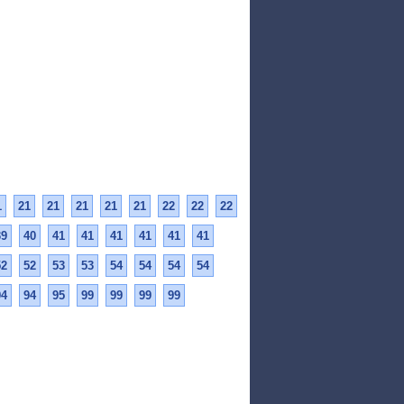
1
21
21
21
21
21
22
22
22
39
40
41
41
41
41
41
41
52
52
53
53
54
54
54
54
94
94
95
99
99
99
99